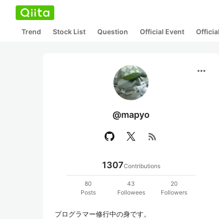
Trend
Stock List
Question
Official Event
Offici
more_horiz
@mapyo
rss_feed
1307
Contributions
80
43
20
Posts
Followees
Followers
プログラマー修行中の身です。