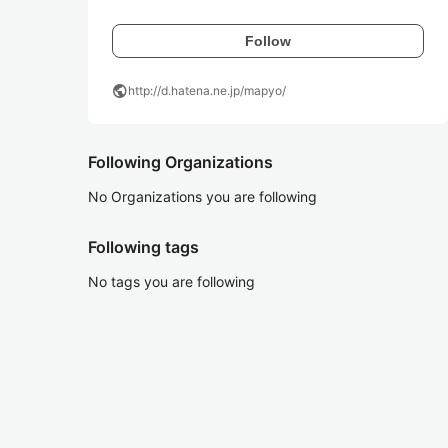
Follow
public
http://d.hatena.ne.jp/mapyo/
Following Organizations
No Organizations you are following
Following tags
No tags you are following