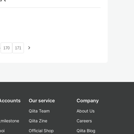
…
navigate_next
170
171
 Accounts
Our service
Company
Qiita Team
About Us
_milestone
Qiita Zine
Careers
poi
Official Shop
Qiita Blog