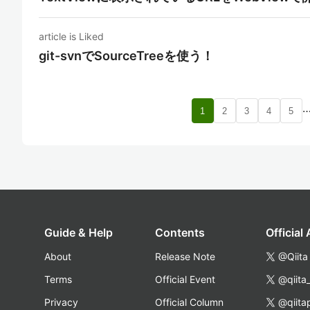
article is Liked
git-svnでSourceTreeを使う！
1
2
3
4
5
Guide & Help
Contents
Official
About
Release Note
@Qiita
Terms
Official Event
@qiita
Privacy
Official Column
@qiita