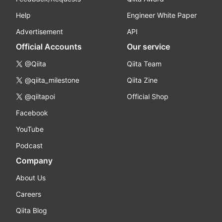
Help
Engineer White Paper
Advertisement
API
Official Accounts
Our service
@Qiita
Qiita Team
@qiita_milestone
Qiita Zine
@qiitapoi
Official Shop
Facebook
YouTube
Podcast
Company
About Us
Careers
Qiita Blog