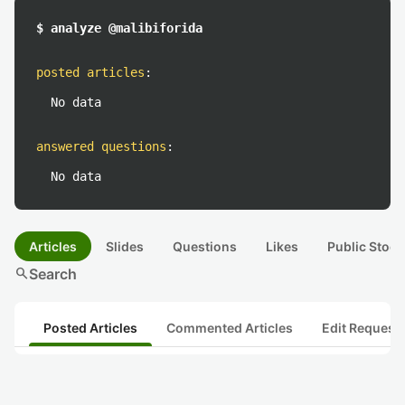
$ analyze @malibiforida
posted articles
:
No data
answered questions
:
No data
Articles
Slides
Questions
Likes
Public Stock
search
Search
Posted Articles
Commented Articles
Edit Request