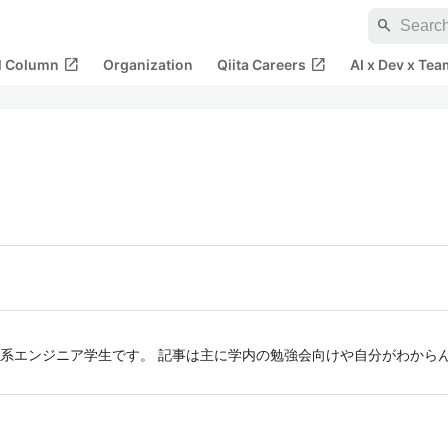
search
open_in_new
open_in_new
al Column
Organization
Qiita Careers
AI x Dev x Tea
系エンジニア学生です。 記事は主に学内の勉強会向けや自分がわから