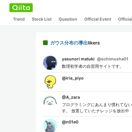
Trend
Stock List
Question
Official Event
Offici
ガウス分布の導出
likers
yasunori matuki
@
ochimusha01
数理初学者の自習用サイトです。
@
iria_piyo
@
A_zara
プログラミングにあんまり慣れてない
す。 放置していたナレッジを放出中
@
n01e0