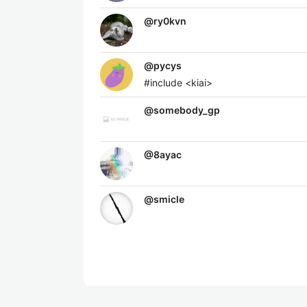
@
ry0kvn
@
pycys
#include <kiai>
@
somebody_gp
@
8ayac
@
smicle