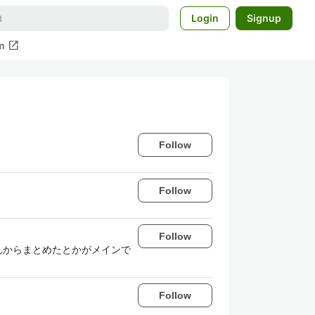
Login
Signup
open_in_new
m
Follow
Follow
Follow
んからまとめたとかがメインで
Follow