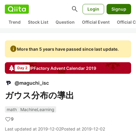
search
Login
Signup
Trend
Stock List
Question
Official Event
Official
info
More than 5 years have passed since last update.
IPFactory
Advent Calendar
2019
Day 2
@
maguchi_isc
ガウス分布の導出
math
MachineLearning
9
Last updated at
2019-12-02
Posted at
2019-12-02