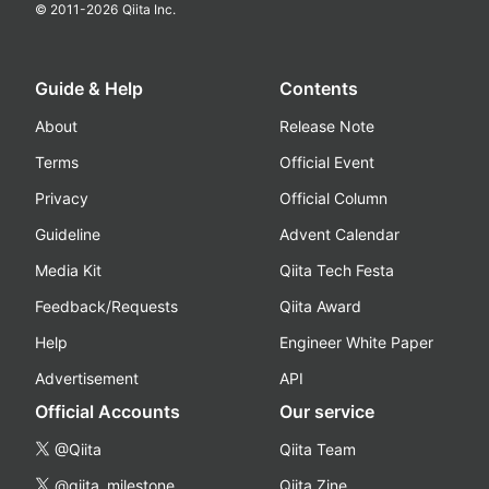
© 2011-
2026
Qiita Inc.
Guide & Help
Contents
About
Release Note
Terms
Official Event
Privacy
Official Column
Guideline
Advent Calendar
Media Kit
Qiita Tech Festa
Feedback/Requests
Qiita Award
Help
Engineer White Paper
Advertisement
API
Official Accounts
Our service
@Qiita
Qiita Team
@qiita_milestone
Qiita Zine