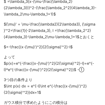
$ =\lambda_3{x-(\mu-\frac{\lambda_2}
{2\lambda_3})}^2-(\frac{\lambda_2^2}{4\lambda_3}-
\lambda_2\mu-\lambda_1+1)$
${\mu}' = \mu-\frac{\lambda2}{2\lambda3}, {\sigma
}'^2=\frac{1}{-2\lambda_3}, I =\frac{\lambda_2^2}
{4\lambda_3}-\lambda_2\mu-\lambda_1+1$とおくと
$=-\frac{(x-{\mu}')^2}{2{\sigma}'^2}-I$
よって
$p(x)=e^{-\frac{(x-{\mu}')^2}{2{\sigma}'^2}-I}=e^{-
I}*e^{-\frac{(x-{\mu}')^2}{2{\sigma}'^2}}$ -①
3つ目の条件より
$\int p(x) dx = e^{-I}\int e^{-\frac{(x-{\mu}')^2}
{2{\sigma}'^2}}dx=1$
ガウス積分で求めたようにこの積分は