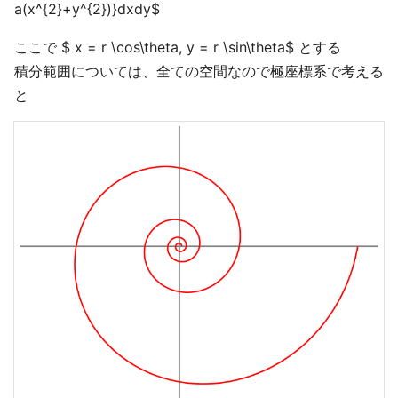
a(x^{2}+y^{2})}dxdy$
ここで $ x = r \cos\theta, y = r \sin\theta$ とする
積分範囲については、全ての空間なので極座標系で考える
と