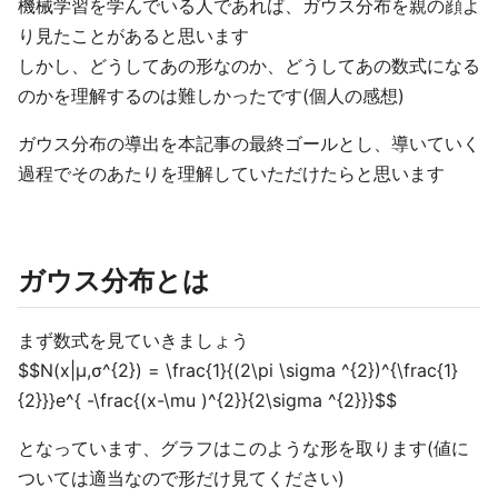
機械学習を学んでいる人であれば、ガウス分布を親の顔よ
り見たことがあると思います
しかし、どうしてあの形なのか、どうしてあの数式になる
のかを理解するのは難しかったです(個人の感想)
ガウス分布の導出を本記事の最終ゴールとし、導いていく
過程でそのあたりを理解していただけたらと思います
ガウス分布とは
まず数式を見ていきましょう
$$N(x|μ,σ^{2}) = \frac{1}{(2\pi \sigma ^{2})^{\frac{1}
{2}}}e^{ -\frac{(x-\mu )^{2}}{2\sigma ^{2}}}$$
となっています、グラフはこのような形を取ります(値に
ついては適当なので形だけ見てください)