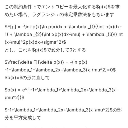
この制約条件下でエントロピーを最大化する$p(x)$を求
めたい場合、ラグランジュの未定乗数法をもちいます
$F[p] = -\int p(x)\ln p(x)dx + \lambda _{1}(\int p(x)dx-
1) + \lambda _{2}(\int xp(x)dx-\mu) + \lambda _{3}(\int
(x-\mu)^2p(x)dx-\sigma^2)$
とし、これを$p(x)$で変分して0とする
$\frac{\delta F}{\delta p(x)} = -\ln p(x)
-1+\lambda_1+\lambda_2x+\lambda_3(x-\mu^2)=0$
$p(x)=$の形に直して
$p(x) = e^{ -1+\lambda_1+\lambda_2x+\lambda_3(x-
\mu^2)}$
$-1+\lambda_1+\lambda_2x+\lambda_3(x-\mu^2)$の部
分を平方完成して