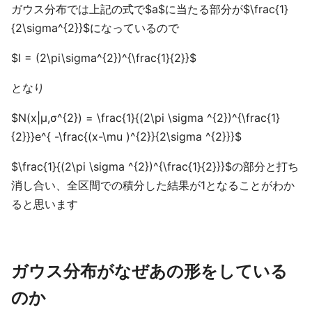
ガウス分布では上記の式で$a$に当たる部分が$\frac{1}
{2\sigma^{2}}$になっているので
$I = (2\pi\sigma^{2})^{\frac{1}{2}}$
となり
$N(x|μ,σ^{2}) = \frac{1}{(2\pi \sigma ^{2})^{\frac{1}
{2}}}e^{ -\frac{(x-\mu )^{2}}{2\sigma ^{2}}}$
$\frac{1}{(2\pi \sigma ^{2})^{\frac{1}{2}}}$の部分と打ち
消し合い、全区間での積分した結果が1となることがわか
ると思います
ガウス分布がなぜあの形をしている
のか