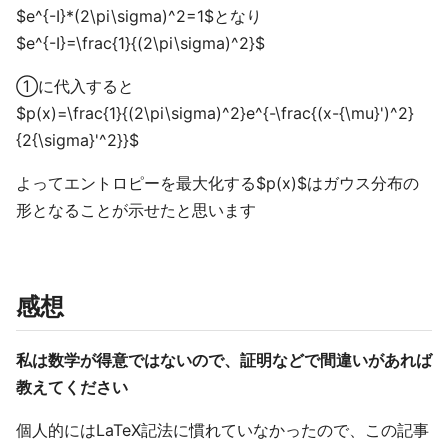
$e^{-I}*(2\pi\sigma)^2=1$となり
$e^{-I}=\frac{1}{(2\pi\sigma)^2}$
①に代入すると
$p(x)=\frac{1}{(2\pi\sigma)^2}e^{-\frac{(x-{\mu}')^2}
{2{\sigma}'^2}}$
よってエントロピーを最大化する$p(x)$はガウス分布の
形となることが示せたと思います
感想
私は数学が得意ではないので、証明などで間違いがあれば
教えてください
個人的にはLaTeX記法に慣れていなかったので、この記事