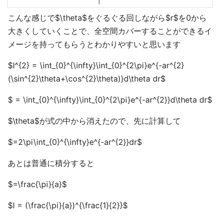
こんな感じで$\theta$をぐるぐる回しながら$r$を0から
大きくしていくことで、全空間カバーすることができるイ
メージを持ってもらうとわかりやすいと思います
$I^{2} = \int_{0}^{\infty}\int_{0}^{2\pi}e^{-ar^{2}
(\sin^{2}\theta+\cos^{2}\theta)}d\theta dr$
$ = \int_{0}^{\infty}\int_{0}^{2\pi}e^{-ar^{2}}d\theta dr$
$\theta$が式の中から消えたので、先に計算して
$=2\pi\int_{0}^{\infty}e^{-ar^{2}}dr$
あとは普通に積分すると
$=\frac{\pi}{a}$
$I = (\frac{\pi}{a})^{\frac{1}{2}}$