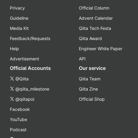
Privacy
Official Column
Guideline
Advent Calendar
Media Kit
Qiita Tech Festa
Feedback/Requests
Qiita Award
Help
Engineer White Paper
Advertisement
API
Official Accounts
Our service
@Qiita
Qiita Team
@qiita_milestone
Qiita Zine
@qiitapoi
Official Shop
Facebook
YouTube
Podcast