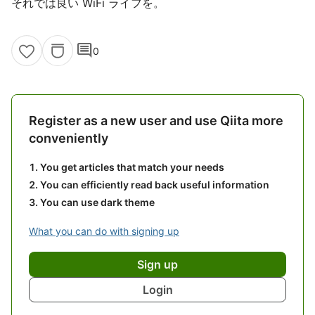
それでは良い WiFi ライフを。
comment
0
Register as a new user and use Qiita more
conveniently
You get articles that match your needs
You can efficiently read back useful information
You can use dark theme
What you can do with signing up
Sign up
Login