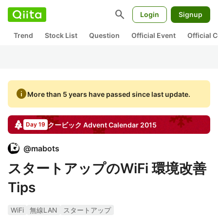
search
Login
Signup
Trend
Stock List
Question
Official Event
Official
info
More than 5 years have passed since last update.
クービック
Advent Calendar
2015
Day 19
@
mabots
スタートアップのWiFi 環境改善
Tips
WiFi
無線LAN
スタートアップ