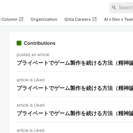
search
open_in_new
open_in_new
al Column
Organization
Qiita Careers
AI x Dev x Tea
Contributions
posted an article
プライベートでゲーム製作を続ける方法（精神
article is Liked
プライベートでゲーム製作を続ける方法（精神
article is Liked
プライベートでゲーム製作を続ける方法（精神
article is Liked