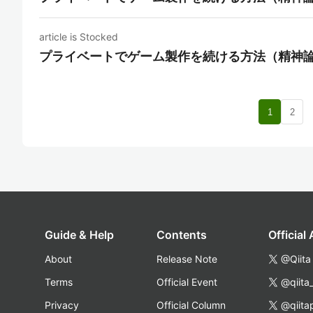
article is Stocked
プライベートでゲーム製作を続ける方法（精神
nav
1
2
Guide & Help
Contents
Official
About
Release Note
@Qiita
Terms
Official Event
@qiita
Privacy
Official Column
@qiita