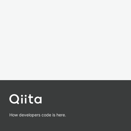
How developers code is here.