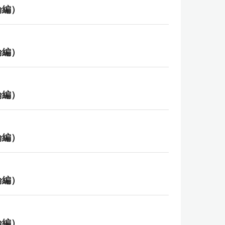
論編）
論編）
論編）
論編）
論編）
論編）