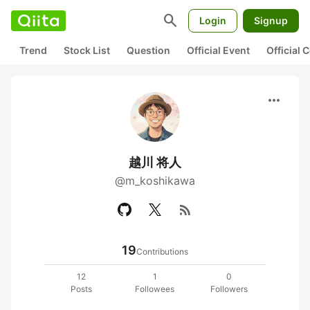
search
Login
Signup
Trend
Stock List
Question
Official Event
Official
more_horiz
越川 将人
@m_koshikawa
rss_feed
19
Contributions
12
1
0
Posts
Followees
Followers