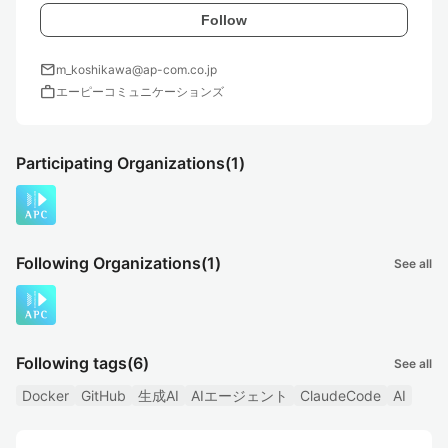
Follow
mail
m_koshikawa@ap-com.co.jp
work
エーピーコミュニケーションズ
Participating Organizations
(1)
Following Organizations
(1)
See all
Following tags
(6)
See all
Docker
GitHub
生成AI
AIエージェント
ClaudeCode
AI