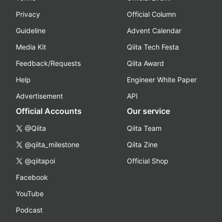
Privacy
Official Column
Guideline
Advent Calendar
Media Kit
Qiita Tech Festa
Feedback/Requests
Qiita Award
Help
Engineer White Paper
Advertisement
API
Official Accounts
Our service
@Qiita
Qiita Team
@qiita_milestone
Qiita Zine
@qiitapoi
Official Shop
Facebook
YouTube
Podcast