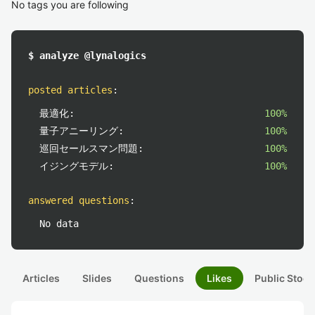
No tags you are following
$ analyze @lynalogics
posted articles
:
最適化:
100%
量子アニーリング:
100%
巡回セールスマン問題:
100%
イジングモデル:
100%
answered questions
:
No data
Articles
Slides
Questions
Likes
Public Stock