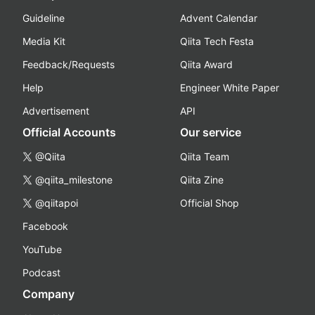
Guideline
Advent Calendar
Media Kit
Qiita Tech Festa
Feedback/Requests
Qiita Award
Help
Engineer White Paper
Advertisement
API
Official Accounts
Our service
@Qiita
Qiita Team
@qiita_milestone
Qiita Zine
@qiitapoi
Official Shop
Facebook
YouTube
Podcast
Company