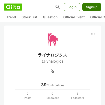
search
Login
Signup
Trend
Stock List
Question
Official Event
Official
more_horiz
ライナロジクス
@lynalogics
rss_feed
39
Contributions
2
0
3
Posts
Followees
Followers