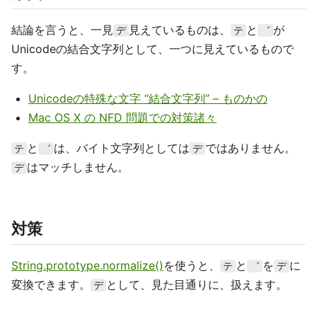
結論を言うと、一見
見えているものは、
と
が
デ
テ
゛
Unicodeの結合文字列として、一つに見えているもので
す。
Unicodeの特殊な文字 “結合文字列” – ものかの
Mac OS X の NFD 問題での対策諸々
と
は、バイト文字列としては
ではありません。
テ
゛
デ
はマッチしません。
デ
対策
String.prototype.normalize()
を使うと、
と
を
に
テ
゛
デ
変換できます。
として、見た目通りに、扱えます。
デ