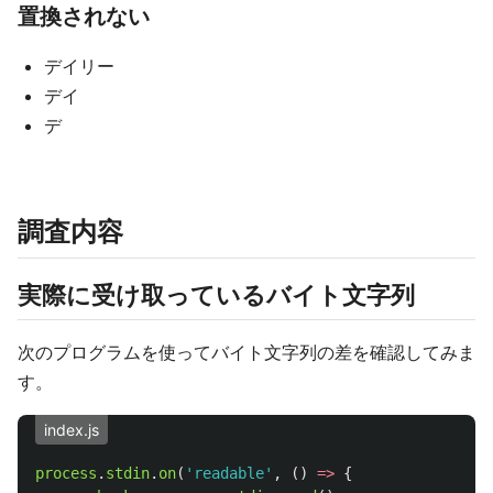
置換されない
デイリー
デイ
デ
調査内容
実際に受け取っているバイト文字列
次のプログラムを使ってバイト文字列の差を確認してみま
す。
index.js
process
.
stdin
.
on
(
'
readable
'
,
()
=>
{