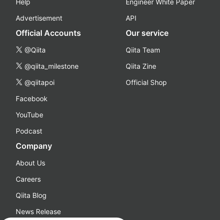
Help
Engineer White Paper
Advertisement
API
Official Accounts
Our service
@Qiita
Qiita Team
@qiita_milestone
Qiita Zine
@qiitapoi
Official Shop
Facebook
YouTube
Podcast
Company
About Us
Careers
Qiita Blog
News Release