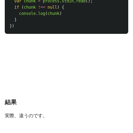
var
chunk
=
process
.
stdin
.
read
();
if 
(
chunk
!==
null
)
{
console
.
log
(
chunk
)
}
})
結果
実際、違うのです。