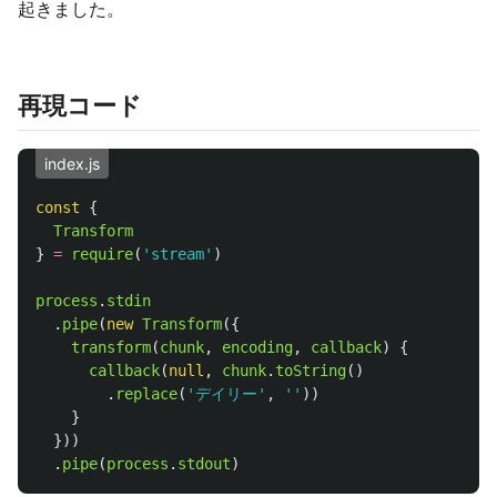
起きました。
再現コード
index.js
const
{
Transform
}
=
require
(
'
stream
'
)
process
.
stdin
.
pipe
(
new
Transform
({
transform
(
chunk
,
encoding
,
callback
)
{
callback
(
null
,
chunk
.
toString
()
.
replace
(
'
デイリー
'
,
''
))
}
}))
.
pipe
(
process
.
stdout
)