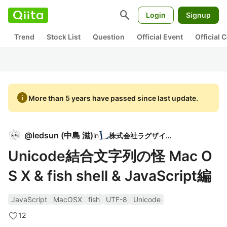
search
Login
Signup
Trend
Stock List
Question
Official Event
Official
info
More than 5 years have passed since last update.
@
ledsun
(
中島 滋
)
in
株式会社ラグザイア
Unicode結合文字列の怪 Mac O
S X & fish shell & JavaScript編
JavaScript
MacOSX
fish
UTF-8
Unicode
12