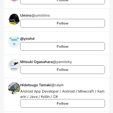
Umino
@
umiiiiins
Follow
@
yoshd
Follow
Mitsuki Ogasahara
@
yamitzky
Follow
Hidetsugu Tamaki
@
ralph
Android App Developer / Android / Minecraft / Xam
arin / Java / Kotlin / C#
Follow