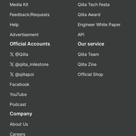
Media Kit
Qiita Tech Festa
Feedback/Requests
Qiita Award
Help
Engineer White Paper
Advertisement
API
Official Accounts
Our service
@Qiita
Qiita Team
@qiita_milestone
Qiita Zine
@qiitapoi
Official Shop
Facebook
YouTube
Podcast
Company
About Us
Careers