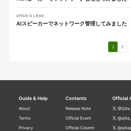
article is Liked
AIスピーカーでネットワーク管理してみました
nav
1
2
Guide & Help
Contents
Official
About
Release Note
@Qiita
Terms
Official Event
@qiita
Privacy
Official Column
@qiita