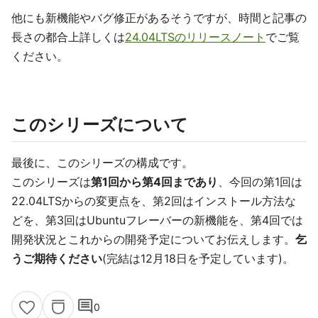
他にも新機能やバグ修正があるそうですが、時間と記事の
長さの都合上詳しくは
24.04LTSのリリースノート
でご覧
ください。
このシリーズについて
最後に、このシリーズの構成です。
このシリーズは
第1回から第4回まであり
、今回の第1回は
22.04LTSからの変更点を、第2回はインストール方法な
どを、第3回はUbuntuフレーバーの新機能を、第4回では
開発状況とこれからの開発予定についてお伝えします。
乞
うご期待ください
(完結は12月18日を予定しています)。
comment
0