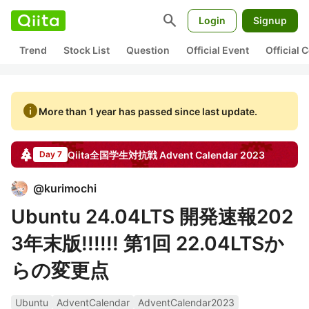
search
Login
Signup
Trend
Stock List
Question
Official Event
Official
info
More than 1 year has passed since last update.
Qiita全国学生対抗戦
Advent Calendar
2023
Day 7
@
kurimochi
Ubuntu 24.04LTS 開発速報202
3年末版!!!!!! 第1回 22.04LTSか
らの変更点
Ubuntu
AdventCalendar
AdventCalendar2023