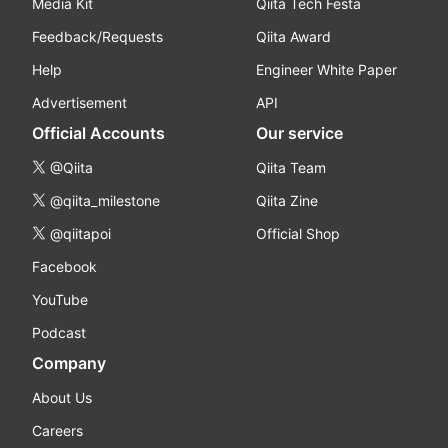
Media Kit
Qiita Tech Festa
Feedback/Requests
Qiita Award
Help
Engineer White Paper
Advertisement
API
Official Accounts
Our service
@Qiita
Qiita Team
@qiita_milestone
Qiita Zine
@qiitapoi
Official Shop
Facebook
YouTube
Podcast
Company
About Us
Careers