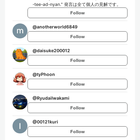
-tee-ad-nyan." 発言は全て個人の見解です。
Follow
@
anotherworld6849
Follow
@
daisuke200012
Follow
@
tyPhoon
Follow
@
RyudaiIwakami
Follow
@
00121kuri
Follow