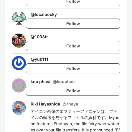
Follow
@
localpocky
Follow
@
1093tt
Follow
@
yuk111
Follow
kou phasi
@
kouphasi
Follow
Riki Hayashida
@
rhaya
アイコン画像のエフティーアドニャンは、ファ
イルの転送を見守るファイルの妖精です。My ic
on features Ftadnyan, the file fairy who watch
es over your file transfers. It is pronounced "Ef