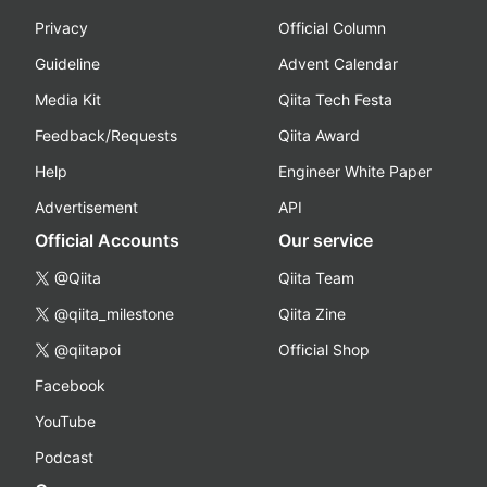
Privacy
Official Column
Guideline
Advent Calendar
Media Kit
Qiita Tech Festa
Feedback/Requests
Qiita Award
Help
Engineer White Paper
Advertisement
API
Official Accounts
Our service
@Qiita
Qiita Team
@qiita_milestone
Qiita Zine
@qiitapoi
Official Shop
Facebook
YouTube
Podcast