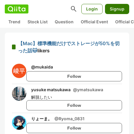
search
Login
Signup
Trend
Stock List
Question
Official Event
Official
【Mac】標準機能だけでストレージが50%を切
った話🐱
likers
@
mukaida
Follow
yusuke matsukawa
@
ymatsukawa
解脱したい
Follow
りょーま。
@
Ryoma_0831
Follow