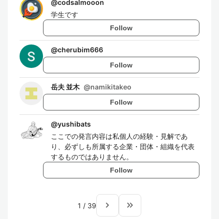
@
codsalmooon
学生です
Follow
@
cherubim666
Follow
岳夫 並木
@
namikitakeo
Follow
@
yushibats
ここでの発言内容は私個人の経験・見解であ
り、必ずしも所属する企業・団体・組織を代表
するものではありません。
Follow
navigate_next
keyboard_double_arrow_right
1
/
39