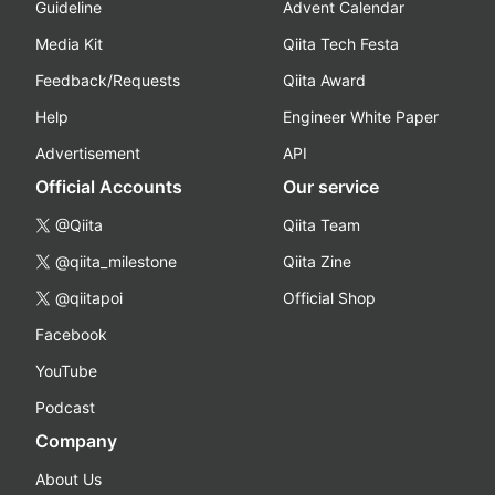
Guideline
Advent Calendar
Media Kit
Qiita Tech Festa
Feedback/Requests
Qiita Award
Help
Engineer White Paper
Advertisement
API
Official Accounts
Our service
@Qiita
Qiita Team
@qiita_milestone
Qiita Zine
@qiitapoi
Official Shop
Facebook
YouTube
Podcast
Company
About Us