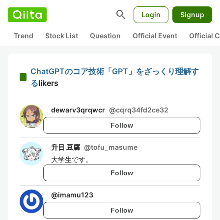
search
Login
Signup
Trend
Stock List
Question
Official Event
Official
ChatGPTのコア技術「GPT」をざっくり理解す
る
likers
dewarv3qrqwcr
@
cqrq34fd2ce32
Follow
升目 豆腐
@
tofu_masume
大学生です。
Follow
@
imamu123
Follow