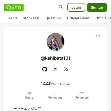
search
Login
Signup
Trend
Stock List
Question
Official Event
Official
more_horiz
@kshibata101
rss_feed
1440
Contributions
18
30
22
Posts
Followees
Followers
サーバーエンジニア
