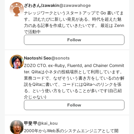
ざわきん/zawakin
@
zawawahoge
ナレッジワークというスタートアップで Go 書いてま
す。 読むたびに新しい発見がある、時代を超えた魅
力のある記事を作成していきたいです。 最近は Zenn
で活動中
Follow
Naotoshi Seo
@
sonots
ZOZO CTO. ex-Ruby, Fluentd, and Chainer Commit
ter. Qiitaは小ネタの投稿場所として利用しています。
業務コードで、なぜそういう書き方をしているのか解
説をQiitaに書いて、コードにはQiitaへのリンクを張
る、という使い方をしていることが多いです(自己紹
介じゃない)
Follow
甲斐 甲
@
kai_kou
2000年からWeb系のシステムエンジニアとして開