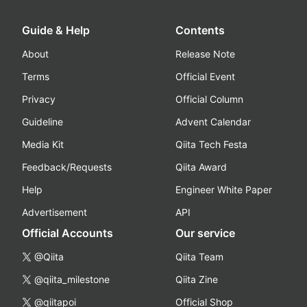
Guide & Help
Contents
About
Release Note
Terms
Official Event
Privacy
Official Column
Guideline
Advent Calendar
Media Kit
Qiita Tech Festa
Feedback/Requests
Qiita Award
Help
Engineer White Paper
Advertisement
API
Official Accounts
Our service
@Qiita
Qiita Team
@qiita_milestone
Qiita Zine
@qiitapoi
Official Shop