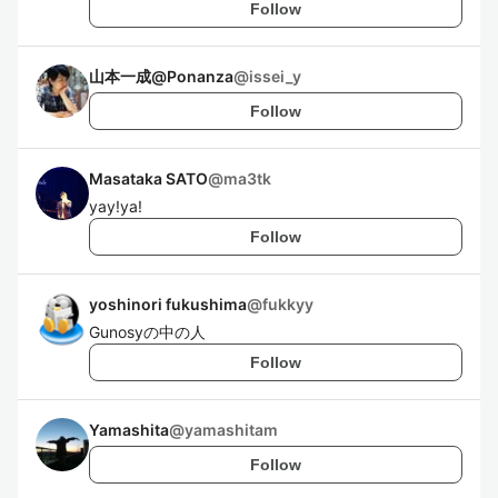
Follow
山本一成@Ponanza
@
issei_y
Follow
Masataka SATO
@
ma3tk
yay!ya!
Follow
yoshinori fukushima
@
fukkyy
Gunosyの中の人
Follow
Yamashita
@
yamashitam
Follow