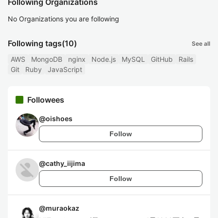
Following Organizations
No Organizations you are following
Following tags
(10)
See all
AWS
MongoDB
nginx
Node.js
MySQL
GitHub
Rails
Git
Ruby
JavaScript
Followees
@
oishoes
Follow
@
cathy_iijima
Follow
@
muraokaz