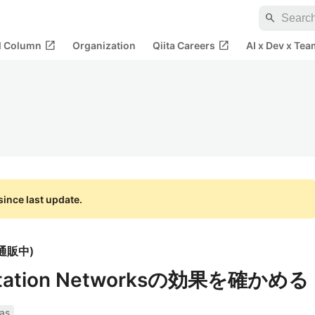
search
open_in_new
open_in_new
al Column
Organization
Qiita Careers
AI x Dev x Tea
ince last update.
刊通販中
)
citation Networksの効果を確かめる
as