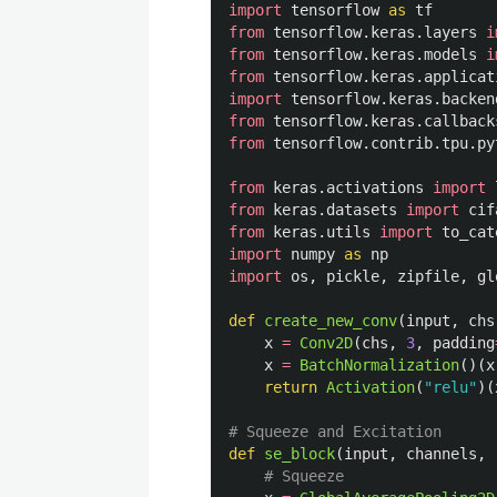
import
tensorflow
as
tf
from
tensorflow.keras.layers
i
from
tensorflow.keras.models
i
from
tensorflow.keras.applicat
import
tensorflow.keras.backen
from
tensorflow.keras.callback
from
tensorflow.contrib.tpu.py
from
keras.activations
import
from
keras.datasets
import
cif
from
keras.utils
import
to_cat
import
numpy
as
np
import
os
,
pickle
,
zipfile
,
gl
def
create_new_conv
(
input
,
chs
x
=
Conv2D
(
chs
,
3
,
padding
x
=
BatchNormalization
()(
x
return
Activation
(
"
relu
"
)(
def
se_block
(
input
,
channels
,