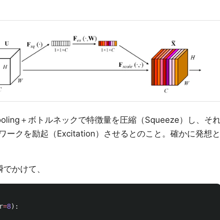
ooling＋ボトルネックで特徴量を圧縮（Squeeze）し、そ
クを励起（Excitation）させるとのこと。確かに発想
一瞬でかけて、
r
=
8
):