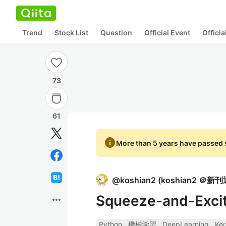
Trend
Stock List
Question
Official Event
Offici
73
61
info
More than 5 years have passed s
@
koshian2
(
koshian2 ＠新
Squeeze-and-Ex
more_horiz
Python
機械学習
DeepLearning
Ker