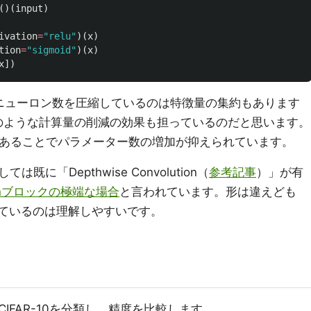
()(
input
)
ivation
=
"
relu
"
)(
x
)
tion
=
"
sigmoid
"
)(
x
)
x
])
最初のニューロン数を圧縮しているのは特徴量の集約もあります
クのような計算量の削減の効果も担っているのだと思います。
これがあることでパラメーター数の増加が抑えられています。
に「Depthwise Convolution（
参考記事
）」が有
tionブロックの極端な場合
と言われています。形は違えども
しているのは理解しやすいです。
IFAR-10を分類し、精度を比較します。