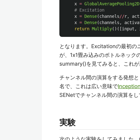
x
=
GlobalAveragePooling2D
x
=
Dense
(
channels
//
r
,
act
x
=
Dense
(
channels
,
activa
return
Multiply
()([
input
,
となります。Excitationの
が、1x1畳み込みのボトルネッ
summary()を見てみると、
チャンネル間の演算をする発想としては既
名で、これは広い意味で
Incep
SENetでチャンネル間の演算を
実験
次のような実験をしてみました。C