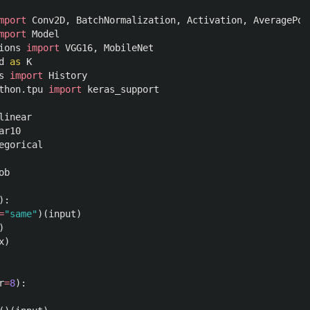
mport
Conv2D
,
BatchNormalization
,
Activation
,
AveragePoo
mport
Model
ions
import
VGG16
,
MobileNet
d
as
K
s
import
History
thon.tpu
import
keras_support
linear
ar10
egorical
ob
):
=
"
same
"
)(
input
)
)
x
)
r
=
8
):