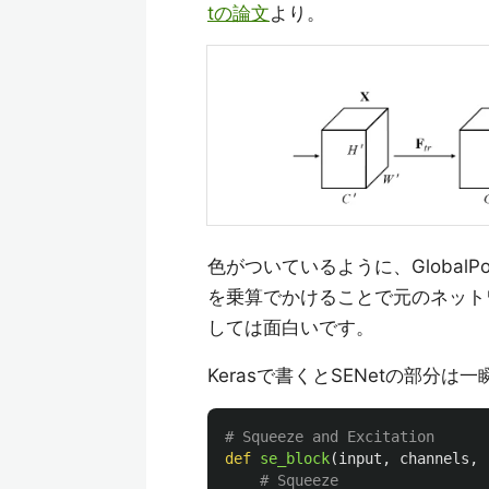
tの論文
より。
色がついているように、GlobalP
を乗算でかけることで元のネットワー
しては面白いです。
Kerasで書くとSENetの部分は
def
se_block
(
input
,
channels
,