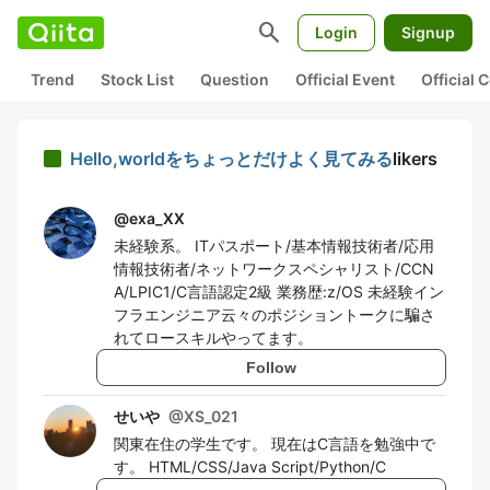
search
Login
Signup
Trend
Stock List
Question
Official Event
Official
Hello,worldをちょっとだけよく見てみる
likers
@
exa_XX
未経験系。 ITパスポート/基本情報技術者/応用
情報技術者/ネットワークスペシャリスト/CCN
A/LPIC1/C言語認定2級 業務歴:z/OS 未経験イン
フラエンジニア云々のポジショントークに騙さ
れてロースキルやってます。
Follow
せいや
@
XS_021
関東在住の学生です。 現在はC言語を勉強中で
す。 HTML/CSS/Java Script/Python/C