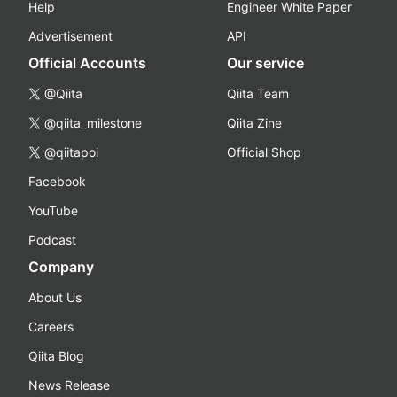
Help
Engineer White Paper
Advertisement
API
Official Accounts
Our service
@Qiita
Qiita Team
@qiita_milestone
Qiita Zine
@qiitapoi
Official Shop
Facebook
YouTube
Podcast
Company
About Us
Careers
Qiita Blog
News Release