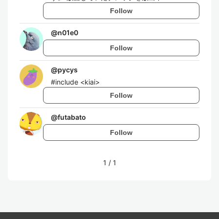
Follow
@
n01e0
Follow
@
pycys
#include <kiai>
Follow
@
futabato
Follow
1
/
1