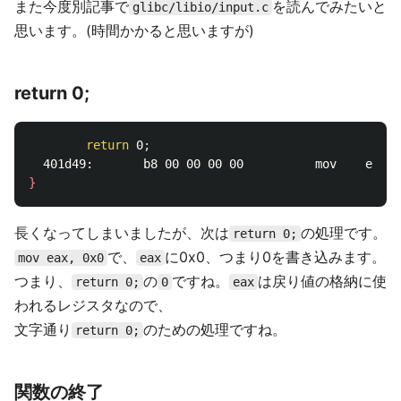
また今度別記事で
を読んでみたいと
glibc/libio/input.c
思います。(時間かかると思いますが)
return 0;
return 
0
;
}
長くなってしまいましたが、次は
の処理です。
return 0;
で、
に0x0、つまり0を書き込みます。
mov eax, 0x0
eax
つまり、
の
ですね。
は戻り値の格納に使
return 0;
0
eax
われるレジスタなので、
文字通り
のための処理ですね。
return 0;
関数の終了