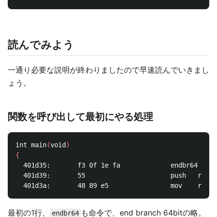
読んでみよう
一通り必要な説明が終わりましたので早速読んでいきまし
ょう。
関数を呼び出して最初にやる処理
int main
(
void
)
{
  401d35:       f3 0f 1e fa             endbr64 

  401d39:       55                      push   rbp

最初の1行、
も命令で、end branch 64bitの略。
endbr64