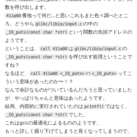
数を呼び出します。
番地って何だ...と思いこれもまた色々調べたとこ
411a00
ろ、どうやら
の中の
glibc/libio/input.c
という関数の先頭アドレスの
_IO_puts(const char *str)
ようです。
ということは、
は
の
call 411a00
glibc/libio/input.c
を呼び出す処理ということで
_IO_puts(const char *str)
すね？
なるほど、
の
ってこ
call 411a00 <_IO_puts>
<_IO_puts>
ういう意味があったのか〜！？
なんで余計なものがついているんだろうと思っていました
が、やっぱりちゃんと意味はあったようです。
結局、内部的に実行されていたのは
ではなく、
printf()
でした。
_IO_puts(const char *str)
これはgccの最適化によるもののようです。
もっと詳しく掘り下げてしまうと長くなってしまうので、