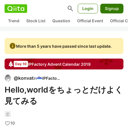
search
Login
Signup
Trend
Stock List
Question
Official Event
Official
info
More than 5 years have passed since last update.
IPFactory
Advent Calendar
2019
Day 10
@
konvat
in
IPFactory
Hello,worldをちょっとだけよく
見てみる
C
10