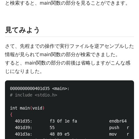
と検索すると、main関数の部分を見ることができます。
見てみよう
さて、先程までの操作で実行ファイルを逆アセンブルした
情報が見られてmain関数の部分が検索できました。
すると、main関数の部分の前後は省略しますがこんな感
じになりました。
# include <stdio.h>
int main
(
void
)
{
  401d35:       f3 0f 1e fa             endbr64 

  401d39:       55                      push   rbp

  401d3a:       48 89 e5                mov    rbp,r