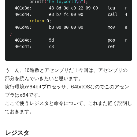
printf
(
"hello,world
\n
"
)
;
  401d3d:       48 8d 3d c0 22 09 00    lea    rdi,[
  401d44:       e8 b7 
fc 
00 00          call   411a0
return 
0
;
}
  401d4e:       5d                      pop    rbp

  401d4f:       c3                      ret    

うーん、16進数とアセンブリだ！今回は、アセンブリの
部分を読んでいきたいと思います。
実行環境が64bitプロセッサ、64bitOSなのでこのアセン
ブラはx64です。
ここで使うレジスタと命令について、これまた軽く説明し
ておきます。
レジスタ