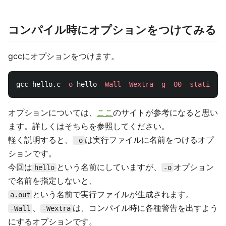
コンパイル時にオプションをつけてみる
gccにオプションをつけます。
gcc hello.c 
-o
 hello 
-Wall
-Wextra
-g
-O0
-static
オプションについては、
ここ
のサイトが参考になると思い
ます。詳しくはそちらを参照してください。
軽く説明すると、
は実行ファイルに名前をつけるオプ
-o
ションです。
今回は
という名前にしていますが、
オプション
hello
-o
で名前を指定しないと、
という名前で実行ファイルが生成されます。
a.out
、
は、コンパイル時に各種警告を出すよう
-Wall
-Wextra
にするオプションです。