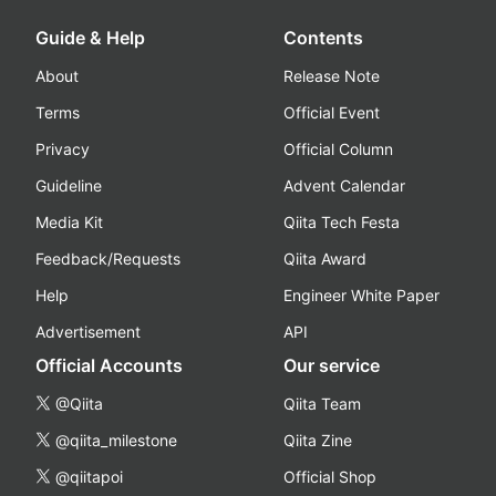
Guide & Help
Contents
About
Release Note
Terms
Official Event
Privacy
Official Column
Guideline
Advent Calendar
Media Kit
Qiita Tech Festa
Feedback/Requests
Qiita Award
Help
Engineer White Paper
Advertisement
API
Official Accounts
Our service
@Qiita
Qiita Team
@qiita_milestone
Qiita Zine
@qiitapoi
Official Shop