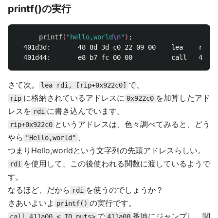
printf()の実行
printf
(
"hello,world
\n
"
)
;
  401d3d:       48 8d 3d c0 22 09 00    lea    rdi,[
  401d44:       e8 b7 
fc 
さて次。
で、
lea rdi, [rip+0x922c0]
に格納されているアドレスに
を加算したアド
rip
0x922c0
レスを
に書き込んでいます。
rdi
というアドレスは、色々調べてみると、どう
rip+0x922c0
やら
、
"Hello,world"
つまりHello,worldという文字列の先頭アドレスらしい。
を使用して、この後使われる関数に渡しているようで
rdi
す。
なるほど、だから
を使うのでしょうか？
rdi
さあいよいよ
の実行です。
printf()
で
番地にジャンプし、関
call 411a00 <_IO_puts>
411a00