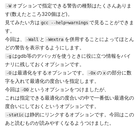
オプションで指定できる警告の種類はたくさんありま
-W
す(数えたところ320個ほど)。
見てみたい方は
で見ることができま
gcc --help=warnings
す。
今回は、
と
を併用することによってほとん
-Wall
-Wextra
どの警告を表示するようにします。
はgdb等のデバッガを使うときに役に立つ情報をバイ
-g
ナリに残しておくオプションです。
は最適化をするオプションです。
の
の部分に数
-O
-Ox
x
字を入れて最適化の度合いを指定します。
今回は
というオプションをつけましたが、
-O0
これは指定できる最適化の度合いの中で一番低い最適化の
度合いにしておくというオプションです。
は静的にリンクするオプションです。今回はこの
-static
あと読むものが読みやすくなるようつけました。