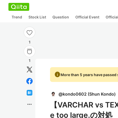
Trend
Stock List
Question
Official Event
Offici
1
1
info
More than 5 years have passed s
@
kondo0602
(
Shun Kondo
)
【VARCHAR vs TEXT
more_horiz
e too large.の対処