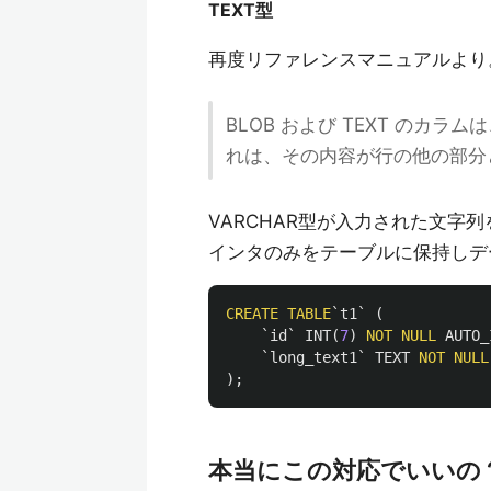
TEXT型
再度リファレンスマニュアルより
BLOB および TEXT のカラ
れは、その内容が行の他の部分
VARCHAR型が入力された文字
インタのみをテーブルに保持しデ
CREATE
TABLE
`t1`
(
`id`
INT
(
7
)
NOT
NULL
AUTO_
`long_text1`
TEXT
NOT
NULL
);
本当にこの対応でいいの