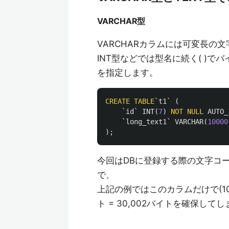
VARCHAR型
VARCHARカラムには可変長の
INT型などでは型名に続く( )でバ
を指定します。
CREATE
TABLE
`t1`
(
`id`
INT
(
7
)
NOT
NULL
AUTO_
`long_text1`
VARCHAR
(
10000
);
今回はDBに登録する際の文字コー
で、
上記の例ではこのカラムだけで(10,0
ト = 30,002バイトを確保し