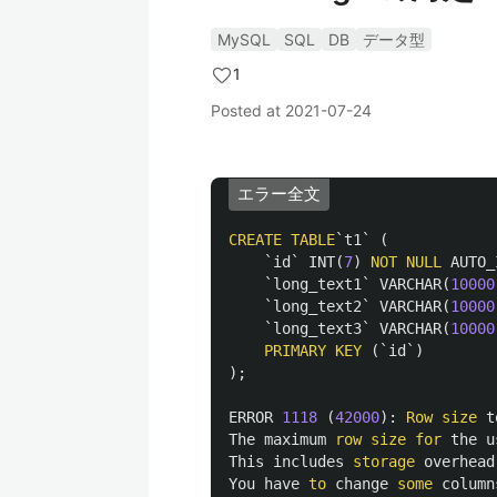
MySQL
SQL
DB
データ型
1
Posted at
2021-07-24
エラー全文
CREATE
TABLE
`t1`
(
`id`
INT
(
7
)
NOT
NULL
AUTO_
`long_text1`
VARCHAR
(
10000
`long_text2`
VARCHAR
(
10000
`long_text3`
VARCHAR
(
10000
PRIMARY
KEY
(
`id`
)
);
ERROR
1118
(
42000
):
Row
size
t
The
maximum
row
size
for
the
u
This
includes
storage
overhead
You
have
to
change
some
column