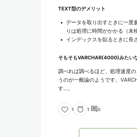
TEXT型のデメリット
データを取り出すときに一度参
りは処理に時間がかかる（未
インデックスを貼るときに長
そもそもVARCHAR(4000)
調べれば調べるほど、処理速度の
うのが一般論のようです。VAR
す...。
comment
1
0
1