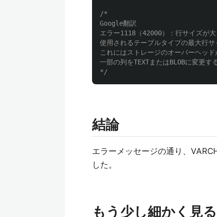
/*

Google翻訳

エラー1118（42000）：行サイズが
使用されるテーブルタイプの最大行サイズ
これにはストレージのオーバーヘッド
一部の列をTEXTまたはBLOBに変更す
*/
結論
エラーメッセージの通り、VARC
した。
もう少し細かく見る