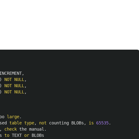
INCREMENT
,
)
NOT
NULL
,
)
NOT
NULL
,
)
NOT
NULL
,
oo
large
.
sed
table
type
,
not
counting
BLOBs
,
is
65535
.
,
check
the
manual
.
s
to
TEXT
or
BLOBs