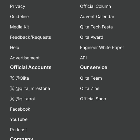
Privacy
Official Column
Guideline
Advent Calendar
Media Kit
Qiita Tech Festa
Feedback/Requests
Qiita Award
Help
Engineer White Paper
Advertisement
API
Official Accounts
Our service
@Qiita
Qiita Team
@qiita_milestone
Qiita Zine
@qiitapoi
Official Shop
Facebook
YouTube
Podcast
Company