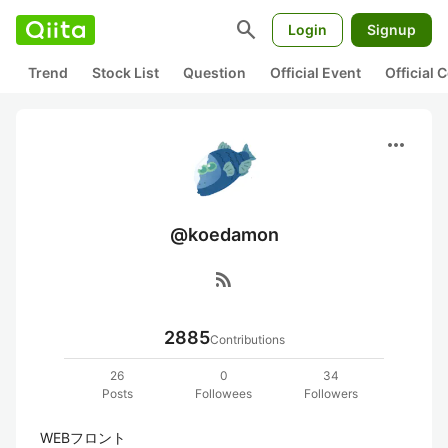
search
Login
Signup
Trend
Stock List
Question
Official Event
Official
more_horiz
@koedamon
rss_feed
2885
Contributions
26
0
34
Posts
Followees
Followers
WEBフロント