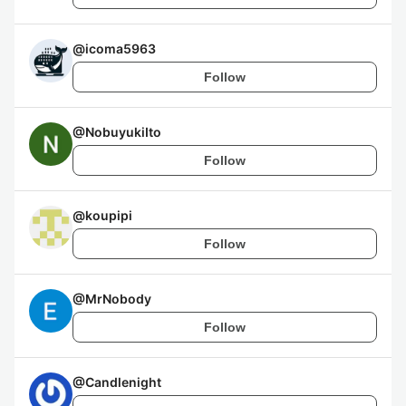
@
icoma5963
Follow
@
NobuyukiIto
Follow
@
koupipi
Follow
@
MrNobody
Follow
@
Candlenight