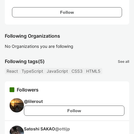
Follow
Following Organizations
No Organizations you are following
Following tags
(5)
See all
React
TypeScript
JavaScript
CSS3
HTML5
Followers
@
lilerout
Follow
Satoshi SAKAO
@
ottijp