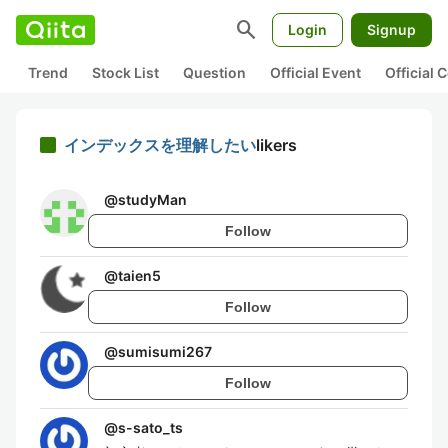
search
Login
Signup
Trend
Stock List
Question
Official Event
Official
インデックスを理解したい
likers
@
studyMan
Follow
@
taien5
Follow
@
sumisumi267
Follow
@
s-sato_ts