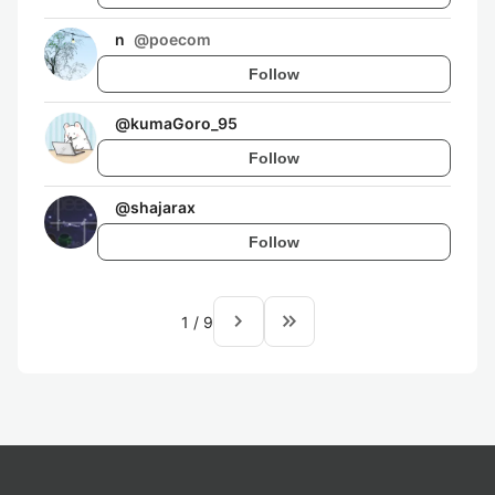
n
@
poecom
Follow
@
kumaGoro_95
Follow
@
shajarax
Follow
navigate_next
keyboard_double_arrow_right
1
/
9