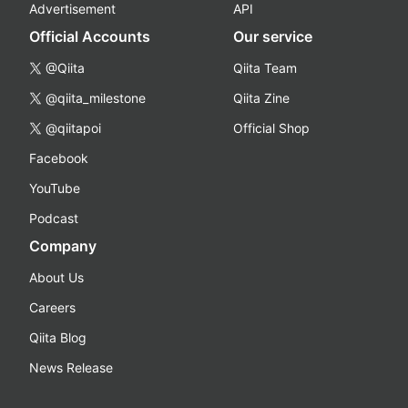
Advertisement
API
Official Accounts
Our service
@Qiita
Qiita Team
@qiita_milestone
Qiita Zine
@qiitapoi
Official Shop
Facebook
YouTube
Podcast
Company
About Us
Careers
Qiita Blog
News Release