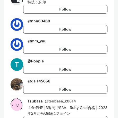
特技：忘却
Follow
@
nnn60468
Follow
@
mrs_yuu
Follow
@
Poople
Follow
@
dai145656
Follow
Tsubasa
@
tsubasa_k0814
主食:PHP |3週間でSAA、Ruby Gold合格 | 2023
年2月からQiitaにジョイン