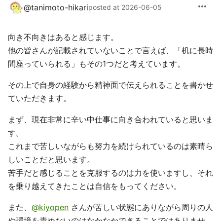
more_horiz
@
tanimoto-hikari
posted at 2026-06-05
向き不向きはあると感じます。
他の皆さんが記載されていないことで言えば、「机に長時
間座っていられる」もその1つだと考えています。
その上で自身の経験から精神面で伝えられることを書かせ
ていただきます。
まず、現在非常に辛い中仕事に向き合われていると思いま
す。
これまで苦しいながらも努力を続けられているのは素晴ら
しいことだと思います。
苦手だと感じることを克服するのは力を使いますし、それ
を乗り越えてきたことは自信をもってください。
また、
@kiyopen
さんが苦しい状態にありながら周りの人
や環境を責めないのはなかなかできることではありませ