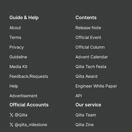
Guide & Help
Contents
About
Release Note
Terms
Official Event
Privacy
Official Column
Guideline
Advent Calendar
Media Kit
Qiita Tech Festa
Feedback/Requests
Qiita Award
Help
Engineer White Paper
Advertisement
API
Official Accounts
Our service
@Qiita
Qiita Team
@qiita_milestone
Qiita Zine