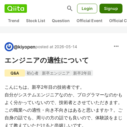
search
Login
Signup
Trend
Stock List
Question
Official Event
Official
more_horiz
@
kiyopen
posted at 2026-05-14
エンジニアの適性について
Q&A
初心者
新卒エンジニア
新卒2年目
こんにちは。新卒2年目の技術者です。
自分がシステムエンジニアなのか、プログラマーなのかも
よく分かっていないので、技術者とさせていただきます。
この職業への適性・向き不向きはあると思いますか？。ご
自身の話でも、周りの方の話でも良いので、体験談をまじ
えて教えていただけると尚嬉しいです。