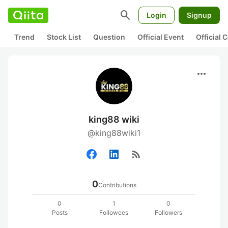
search
Login
Signup
Trend
Stock List
Question
Official Event
Official
more_horiz
king88 wiki
@king88wiki1
rss_feed
0
Contributions
0
1
0
Posts
Followees
Followers