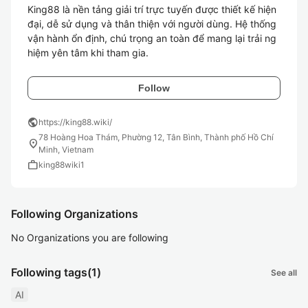
King88 là nền tảng giải trí trực tuyến được thiết kế hiện 
đại, dễ sử dụng và thân thiện với người dùng. Hệ thống 
vận hành ổn định, chú trọng an toàn để mang lại trải ng
Follow
public
https://king88.wiki/
78 Hoàng Hoa Thám, Phường 12, Tân Bình, Thành phố Hồ Chí
location_on
Minh, Vietnam
work
king88wiki1
Following Organizations
No Organizations you are following
Following tags
(1)
See all
AI