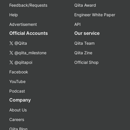
Feedback/Requests
Qiita Award
Help
Engineer White Paper
Advertisement
API
Official Accounts
Our service
@Qiita
Qiita Team
@qiita_milestone
Qiita Zine
@qiitapoi
Official Shop
Facebook
YouTube
Podcast
Company
About Us
Careers
Qiita Blog