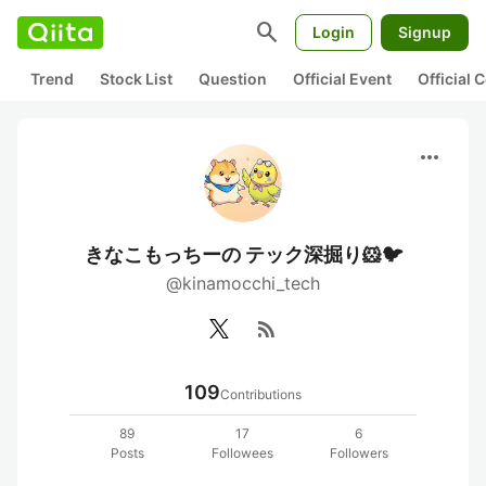
search
Login
Signup
Trend
Stock List
Question
Official Event
Official
more_horiz
きなこもっちーの テック深掘り🐹🐦
@kinamocchi_tech
rss_feed
109
Contributions
89
17
6
Posts
Followees
Followers