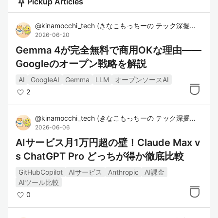
push_pin
Pickup Articles
@
kinamocchi_tech
(
きなこもっちーの テック深掘り🐹🐦
)
2026-06-20
Gemma 4が完全無料で商用OKな理由——
Googleのオープン戦略を解説
AI
GoogleAI
Gemma
LLM
オープンソースAI
2
@
kinamocchi_tech
(
きなこもっちーの テック深掘り🐹🐦
)
2026-06-06
AIサービス月1万円超の壁！Claude Max v
s ChatGPT Pro どっちが得か徹底比較
GitHubCopilot
AIサービス
Anthropic
AI課金
AIツール比較
0