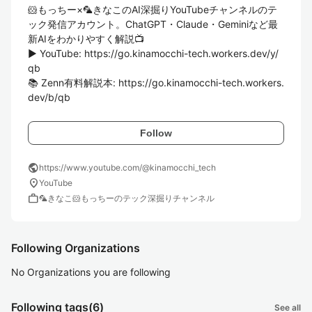
🐹もっちー×🦜きなこのAI深掘りYouTubeチャンネルのテ
ック発信アカウント。ChatGPT・Claude・Geminiなど最
新AIをわかりやすく解説📺

▶ YouTube: https://go.kinamocchi-tech.workers.dev/y/
qb

📚 Zenn有料解説本: https://go.kinamocchi-tech.workers.
dev/b/qb
Follow
public
https://www.youtube.com/@kinamocchi_tech
location_on
YouTube
work
🦜きなこ🐹もっちーのテック深掘りチャンネル
Following Organizations
No Organizations you are following
Following tags
(6)
See all