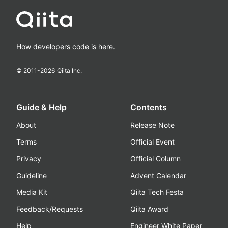
How developers code is here.
© 2011-
2026
Qiita Inc.
Guide & Help
Contents
About
Release Note
Terms
Official Event
Privacy
Official Column
Guideline
Advent Calendar
Media Kit
Qiita Tech Festa
Feedback/Requests
Qiita Award
Help
Engineer White Paper