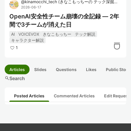
@
kinamocchi_tech
(
きなこもっちーの テック深掘り🐹🐦
)
2026-06-17
OpenAI安全性チーム崩壊の全記録 — 2年
間で3チームが消えた日
AI
VOICEVOX
きなこもっちー
テック解説
キャラクター解説
1
Articles
Slides
Questions
Likes
Public Stock
search
Search
Posted Articles
Commented Articles
Edit Request