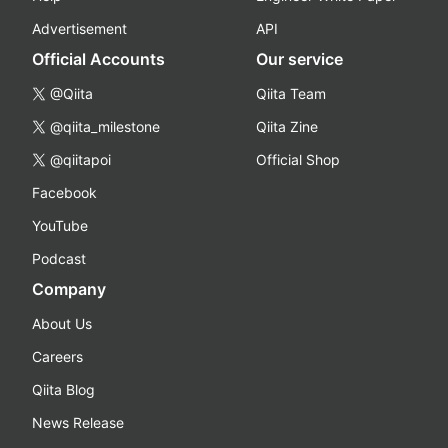
Advertisement
API
Official Accounts
Our service
@Qiita
Qiita Team
@qiita_milestone
Qiita Zine
@qiitapoi
Official Shop
Facebook
YouTube
Podcast
Company
About Us
Careers
Qiita Blog
News Release