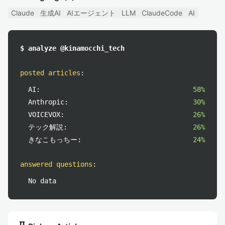
Claude
生成AI
AIエージェント
LLM
ClaudeCode
AI
$ analyze @kinamocchi_tech
posted articles
:
AI:
58%
Anthropic:
30%
VOICEVOX:
26%
テック解説:
26%
きなこもっちー:
24%
answered questions
:
No data