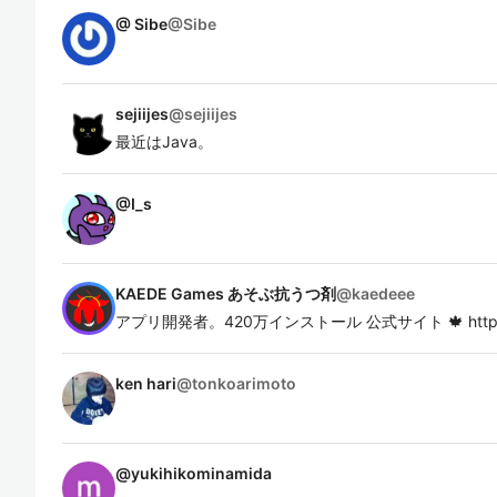
@ Sibe
@
Sibe
sejiijes
@
sejiijes
最近はJava。
@
I_s
KAEDE Games あそぶ抗うつ剤
@
kaedeee
アプリ開発者。420万インストール 公式サイト 🍁 http://g
ken hari
@
tonkoarimoto
@
yukihikominamida