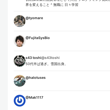
界を変えること ^ 無職に 日々学習
@
tyomare
@
FujitaSysBio
s43 toshi
@
s43toshi
50代半ば過ぎ。雪国出身。
@
halotuses
@
Mak1117