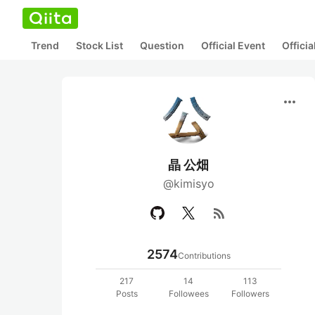
Trend
Stock List
Question
Official Event
Offici
more_horiz
晶 公畑
@kimisyo
rss_feed
2574
Contributions
217
14
113
Posts
Followees
Followers