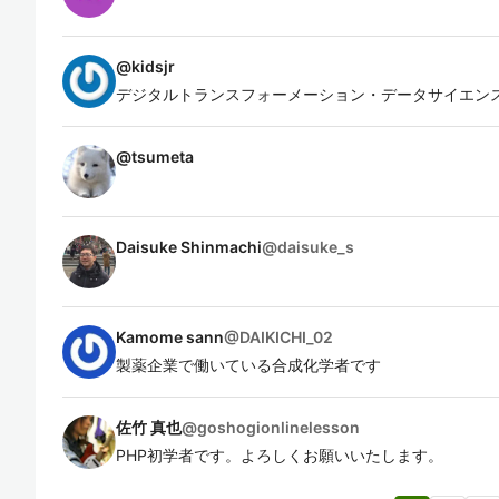
@
kidsjr
デジタルトランスフォーメーション・データサイエン
@
tsumeta
Daisuke Shinmachi
@
daisuke_s
Kamome sann
@
DAIKICHI_02
製薬企業で働いている合成化学者です
佐竹 真也
@
goshogionlinelesson
PHP初学者です。よろしくお願いいたします。