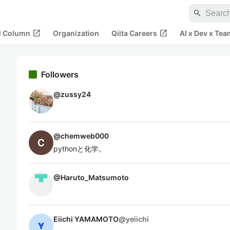
search
open_in_new
open_in_new
al Column
Organization
Qiita Careers
AI x Dev x Tea
Followers
@
zussy24
@
chemweb000
pythonと化学。
@
Haruto_Matsumoto
Eiichi YAMAMOTO
@
yeiichi