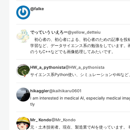
@
falke
でっていう いえろー
@
yellow_detteiu
初心者の、初心者による、初心者のための記事を投
学習など、データサイエンス系の勉強をしています。
のうちC++などでも画像処理してみたいです。
HW_a_pythonista
@
HW_a_pythonista
サイエンス系Python使い、シミュレーションやAIな
hikaggler
@
kaihikaru0601
I am interested in medical AI, especially medical ima
tly
Mr_ Kondo
@
Mr_Kondo
元・土木技術者。現在、製造業でAIを使っています。