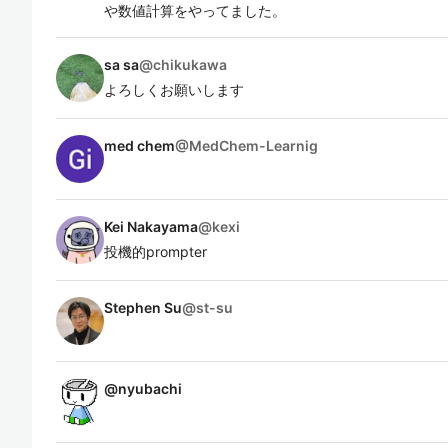
や数値計算をやってました。
sa sa
@
chikukawa
よろしくお願いします
med chem
@
MedChem-Learnig
Kei Nakayama
@
kexi
投機的prompter
Stephen Su
@
st-su
@
nyubachi