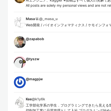
AIエンジニア、Kaggler ※投稿はすべて個人の見
All posts are solely my personal views and are not re
Masa U.
@
_masa_u
Web開発 / バイオインフォマティクス / ケモインフ
@
zapabob
@
tyszw
@
magpjw
Kee
@
k1y6k
工学部化学系の学生．プログラミングできたら見える世
切削加工業に品質管理として入社 プログラミング始め