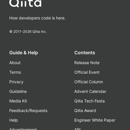
How developers code is here.
© 2011-
2026
Qiita Inc.
Guide & Help
Contents
About
Release Note
Terms
Official Event
Privacy
Official Column
Guideline
Advent Calendar
Media Kit
Qiita Tech Festa
Feedback/Requests
Qiita Award
Help
Engineer White Paper
Advertisement
API