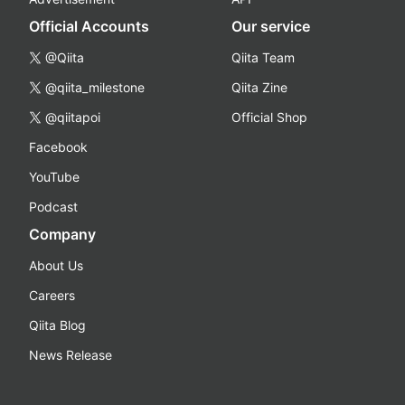
Official Accounts
Our service
@Qiita
Qiita Team
@qiita_milestone
Qiita Zine
@qiitapoi
Official Shop
Facebook
YouTube
Podcast
Company
About Us
Careers
Qiita Blog
News Release