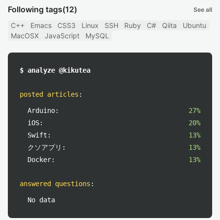
Following tags
(12)
See all
C++
Emacs
CSS3
Linux
SSH
Ruby
C#
Qiita
Ubuntu
MacOSX
JavaScript
MySQL
$ analyze @kikutea
posted articles
:
Arduino:
27%
iOS:
20%
Swift:
13%
クソアプリ:
13%
Docker:
13%
answered questions
:
No data