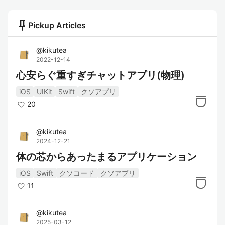
push_pin
Pickup Articles
@
kikutea
2022-12-14
心安らぐ重すぎチャットアプリ(物理)
iOS
UIKit
Swift
クソアプリ
20
@
kikutea
2024-12-21
体の芯からあったまるアプリケーション
iOS
Swift
クソコード
クソアプリ
11
@
kikutea
2025-03-12