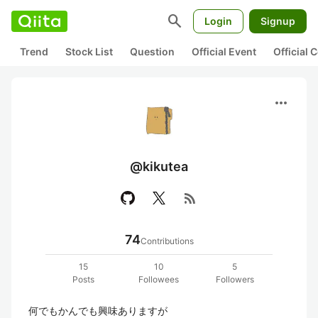
search
Login
Signup
Trend
Stock List
Question
Official Event
Official
more_horiz
@kikutea
rss_feed
74
Contributions
15
10
5
Posts
Followees
Followers
何でもかんでも興味ありますが
