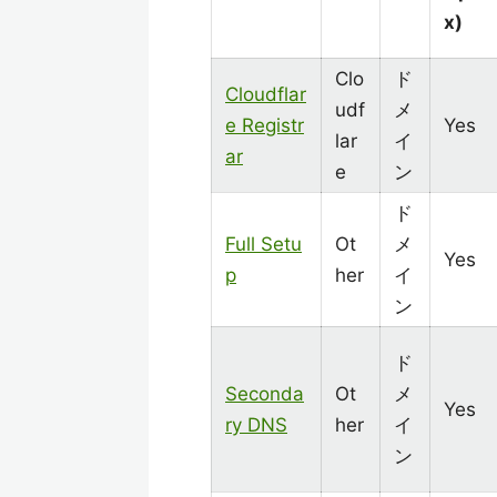
x)
Clo
ド
Cloudflar
udf
メ
e Registr
Yes
lar
イ
ar
e
ン
ド
Full Setu
Ot
メ
Yes
p
her
イ
ン
ド
Seconda
Ot
メ
Yes
ry DNS
her
イ
ン