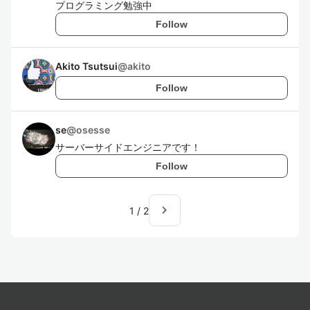
プログラミング勉強中
Follow
Akito Tsutsui
@
akito
Follow
se
@
osesse
サーバーサイドエンジニアです！
Follow
navigate_next
1
/
2