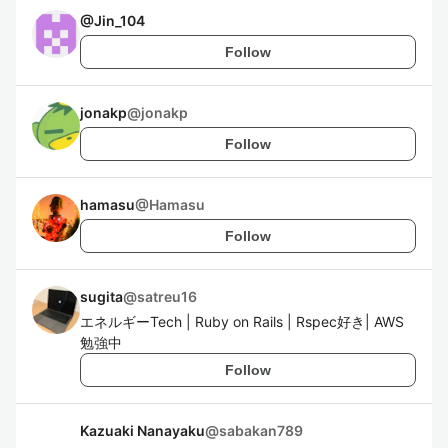
@
Jin_104
Follow
jonakp
@
jonakp
Follow
hamasu
@
Hamasu
Follow
sugita
@
satreu16
エネルギーTech | Ruby on Rails | Rspec好き| AWS
勉強中
Follow
Kazuaki Nanayaku
@
sabakan789