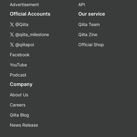
Advertisement
API
Official Accounts
Our service
@Qiita
Qiita Team
@qiita_milestone
Qiita Zine
@qiitapoi
Official Shop
Facebook
YouTube
Podcast
Company
About Us
Careers
Qiita Blog
News Release