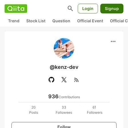
search
Login
Signup
Trend
Stock List
Question
Official Event
Official
more_horiz
@kenz-dev
rss_feed
936
Contributions
20
33
61
Posts
Followees
Followers
Follow