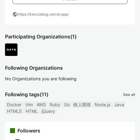
public
https://kenzoblog.vercel.app/
Participating Organizations
(1)
Following Organizations
No Organizations you are following
Following tags
(11)
See all
Docker
Vim
AWS
Ruby
Go
個人開発
Node.js
Java
HTML5
HTML
jQuery
Followers