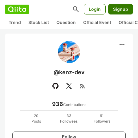
search
Login
Signup
Trend
Stock List
Question
Official Event
Official
more_horiz
@kenz-dev
rss_feed
936
Contributions
20
33
61
Posts
Followees
Followers
Follow