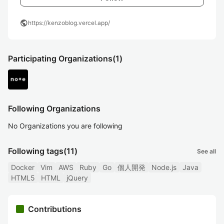
public
https://kenzoblog.vercel.app/
Participating Organizations
(1)
Following Organizations
No Organizations you are following
Following tags
(11)
See all
Docker
Vim
AWS
Ruby
Go
個人開発
Node.js
Java
HTML5
HTML
jQuery
Contributions