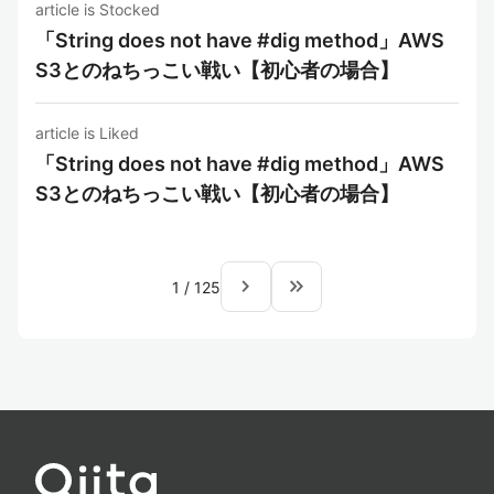
article is Stocked
「String does not have #dig method」AWS
S3とのねちっこい戦い【初心者の場合】
article is Liked
「String does not have #dig method」AWS
S3とのねちっこい戦い【初心者の場合】
navigate_next
keyboard_double_arrow_right
1
/
125