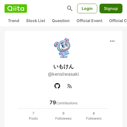
search
Login
Signup
Trend
Stock List
Question
Official Event
Official
more_horiz
いもけん
@kensiiwasaki
rss_feed
79
Contributions
7
9
8
Posts
Followees
Followers