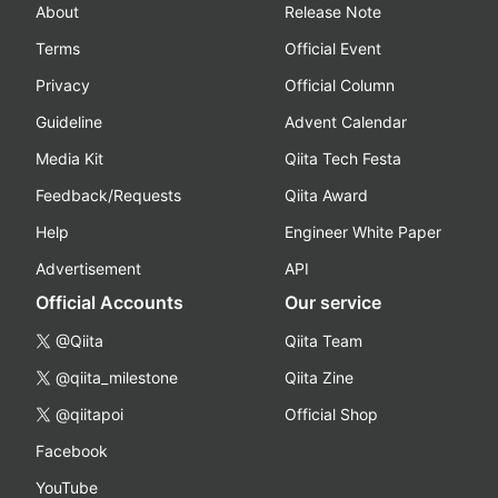
About
Release Note
Terms
Official Event
Privacy
Official Column
Guideline
Advent Calendar
Media Kit
Qiita Tech Festa
Feedback/Requests
Qiita Award
Help
Engineer White Paper
Advertisement
API
Official Accounts
Our service
@Qiita
Qiita Team
@qiita_milestone
Qiita Zine
@qiitapoi
Official Shop
Facebook
YouTube