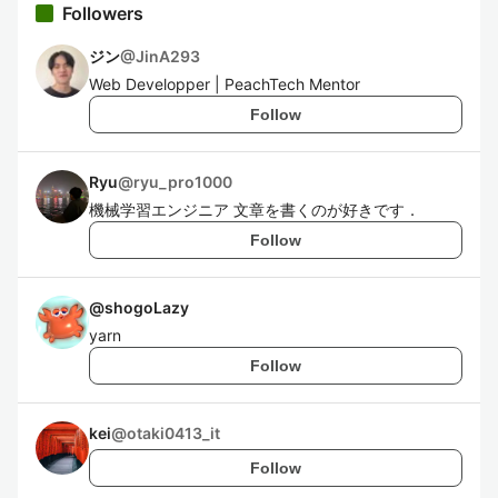
Followers
ジン
@
JinA293
Web Developper | PeachTech Mentor
Follow
Ryu
@
ryu_pro1000
機械学習エンジニア 文章を書くのが好きです．
Follow
@
shogoLazy
yarn
Follow
kei
@
otaki0413_it
Follow