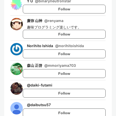
Y U
@
binaryneutronstar
Follow
廉弥 山神
@
renyama
趣味プログラミング楽しいです。
Follow
Norihito Ishida
@
norihitoishida
Follow
森山 正啓
@
mmoriyama703
Follow
@
daiki-futami
Follow
@
daibutsu57
Follow