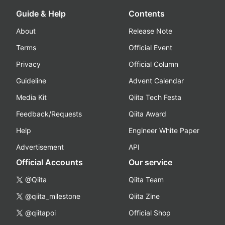
Guide & Help
Contents
About
Release Note
Terms
Official Event
Privacy
Official Column
Guideline
Advent Calendar
Media Kit
Qiita Tech Festa
Feedback/Requests
Qiita Award
Help
Engineer White Paper
Advertisement
API
Official Accounts
Our service
@Qiita
Qiita Team
@qiita_milestone
Qiita Zine
@qiitapoi
Official Shop