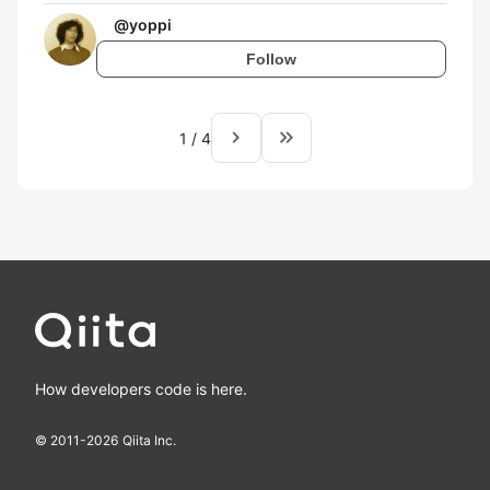
@
yoppi
Follow
navigate_next
keyboard_double_arrow_right
1
/
4
How developers code is here.
© 2011-
2026
Qiita Inc.