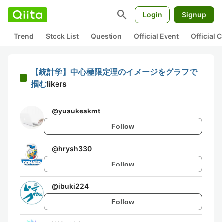
search
Login
Signup
Trend
Stock List
Question
Official Event
Official
【統計学】中心極限定理のイメージをグラフで
掴む
likers
@
yusukeskmt
Follow
@
hrysh330
Follow
@
ibuki224
Follow