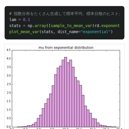
lam
=
0.1
stats
=
np
.
array
([
sample_to_mean_var
(
rd
.
exponential
(
plot_mean_var
(
stats
,
dist_name
=
"
exponential
"
)