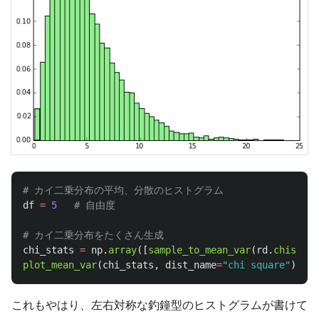
df
=
5
chi_stats
=
np
.
array
([
sample_to_mean_var
(
rd
.
chisquar
plot_mean_var
(
chi_stats
,
dist_name
=
"
chi square
"
)
これもやはり、左右対称な釣鐘型のヒストグラムが書けて