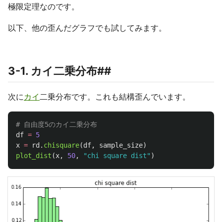
極限定理なのです。
以下、他の歪んだグラフでも試してみます。
3-1. カイ二乗分布##
次に
カイ
二乗分布です。これも結構歪んでいます。
df
=
5
x
=
rd
.
chisquare
(
df
,
sample_size
)
plot_dist
(
x
,
50
,
"
chi square dist
"
)