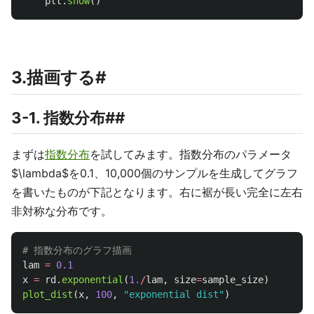
plt
.
show
()
3.描画する#
3-1. 指数分布##
まずは
指数分布
を試してみます。指数分布のパラメータ
$\lambda$を0.1、10,000個のサンプルを生成してグラフ
を書いたものが下記となります。右に裾が長い完全に左右
非対称な分布です。
lam
=
0.1
x
=
rd
.
exponential
(
1.
/
lam
,
size
=
sample_size
)
plot_dist
(
x
,
100
,
"
exponential dist
"
)