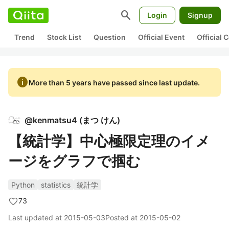
search
Login
Signup
Trend
Stock List
Question
Official Event
Official
info
More than 5 years have passed since last update.
@
kenmatsu4
(
まつ けん
)
【統計学】中心極限定理のイメ
ージをグラフで掴む
Python
statistics
統計学
73
Last updated at
2015-05-03
Posted at
2015-05-02