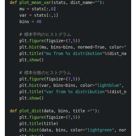
def
plot_mean_var
(
stats
,
dist_name
=
""
):
mu
=
stats
[:,
0
]
var
=
stats
[:,
1
]
bins
=
40
plt
.
figure
(
figsize
=
(
7
,
5
))
plt
.
hist
(
mu
,
bins
=
bins
,
normed
=
True
,
color
=
"
plum
plt
.
title
(
"
mu from %s distribution
"
%
(
dist_name
))
plt
.
show
()
plt
.
figure
(
figsize
=
(
7
,
5
))
plt
.
hist
(
var
,
bins
=
bins
,
color
=
"
lightblue
"
,
norm
plt
.
title
(
"
var from %s distribution
"
%
(
dist_name
)
plt
.
show
()
def
plot_dist
(
data
,
bins
,
title
=
""
):
plt
.
figure
(
figsize
=
(
7
,
5
))
plt
.
title
(
title
)
plt
.
hist
(
data
,
bins
,
color
=
"
lightgreen
"
,
normed
=