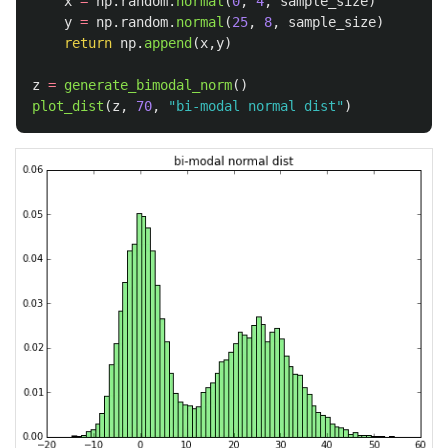
x
=
np
.
random
.
normal
(
0
,
4
,
sample_size
)
y
=
np
.
random
.
normal
(
25
,
8
,
sample_size
)
return
np
.
append
(
x
,
y
)
z
=
generate_bimodal_norm
()
plot_dist
(
z
,
70
,
"
bi-modal normal dist
"
)