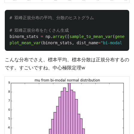
binorm_stats
=
np
.
array
([
sample_to_mean_var
(
generate
plot_mean_var
(
binorm_stats
,
dist_name
=
"
bi-modal norm
こんな分布でさえ、標本平均、標本分散は正規分布するの
です。すごいですね、中心極限定理w