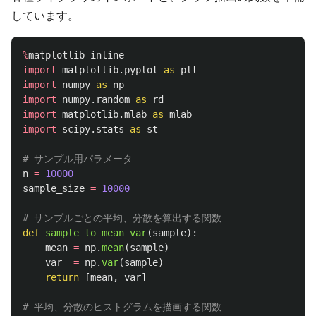
しています。
%
matplotlib
inline
import
matplotlib.pyplot
as
plt
import
numpy
as
np
import
numpy.random
as
rd
import
matplotlib.mlab
as
mlab
import
scipy.stats
as
st
n
=
10000
sample_size
=
10000
def
sample_to_mean_var
(
sample
):
mean
=
np
.
mean
(
sample
)
var
=
np
.
var
(
sample
)
return
[
mean
,
var
]