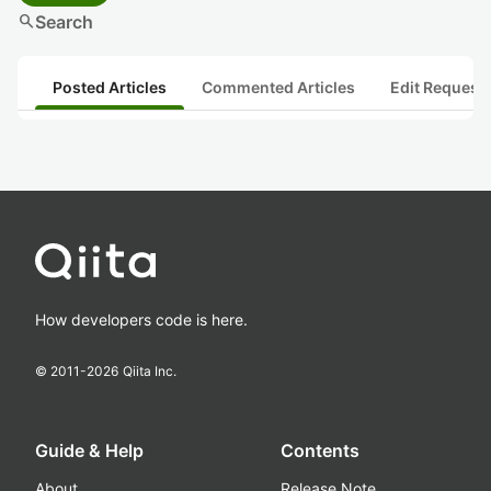
search
Search
Posted Articles
Commented Articles
Edit Request
How developers code is here.
© 2011-
2026
Qiita Inc.
Guide & Help
Contents
About
Release Note