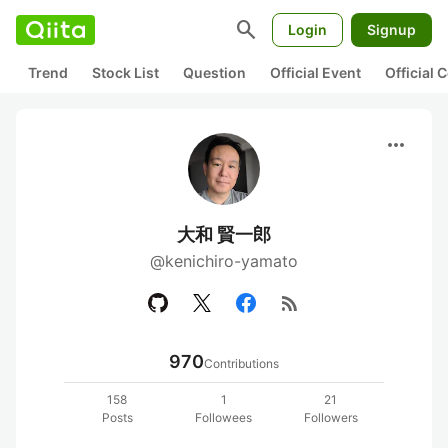
search
Login
Signup
Trend
Stock List
Question
Official Event
Official
more_horiz
大和 賢一郎
@kenichiro-yamato
rss_feed
970
Contributions
158
1
21
Posts
Followees
Followers