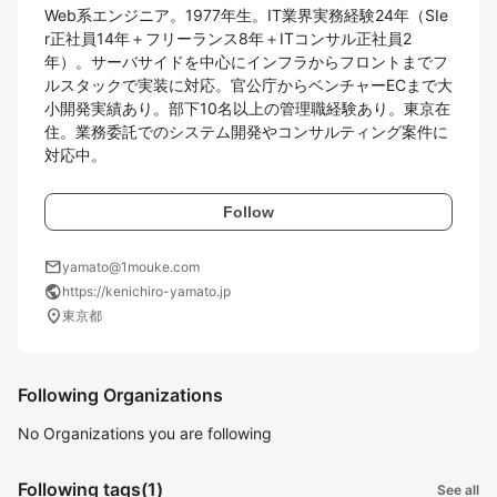
Web系エンジニア。1977年生。IT業界実務経験24年（SIe
r正社員14年＋フリーランス8年＋ITコンサル正社員2
年）。サーバサイドを中心にインフラからフロントまでフ
ルスタックで実装に対応。官公庁からベンチャーECまで大
小開発実績あり。部下10名以上の管理職経験あり。東京在
住。業務委託でのシステム開発やコンサルティング案件に
対応中。
Follow
mail
yamato@1mouke.com
public
https://kenichiro-yamato.jp
location_on
東京都
Following Organizations
No Organizations you are following
Following tags
(1)
See all