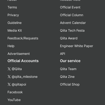
Terms
Official Event
Privacy
Official Column
Guideline
Advent Calendar
Media Kit
Qiita Tech Festa
Feedback/Requests
Qiita Award
Help
Engineer White Paper
Advertisement
API
Official Accounts
Our service
@Qiita
Qiita Team
@qiita_milestone
Qiita Zine
@qiitapoi
Official Shop
Facebook
YouTube