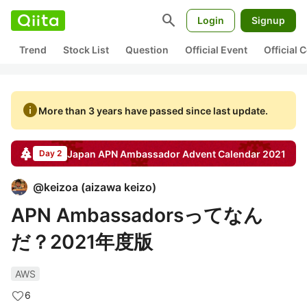
search
Login
Signup
Trend
Stock List
Question
Official Event
Official
info
More than 3 years have passed since last update.
Japan APN Ambassador
Advent Calendar
2021
Day 2
@
keizoa
(
aizawa keizo
)
APN Ambassadorsってなん
だ？2021年度版
AWS
6