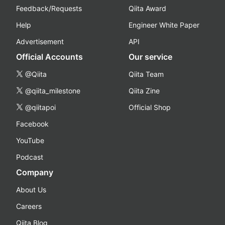
Feedback/Requests
Qiita Award
Help
Engineer White Paper
Advertisement
API
Official Accounts
Our service
@Qiita
Qiita Team
@qiita_milestone
Qiita Zine
@qiitapoi
Official Shop
Facebook
YouTube
Podcast
Company
About Us
Careers
Qiita Blog