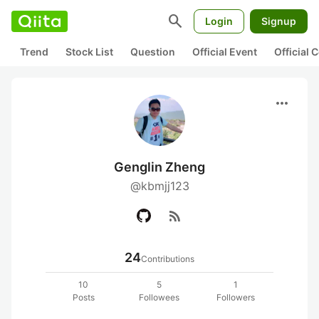
search
Login
Signup
Trend
Stock List
Question
Official Event
Official
more_horiz
Genglin Zheng
@kbmjj123
rss_feed
24
Contributions
10
5
1
Posts
Followees
Followers