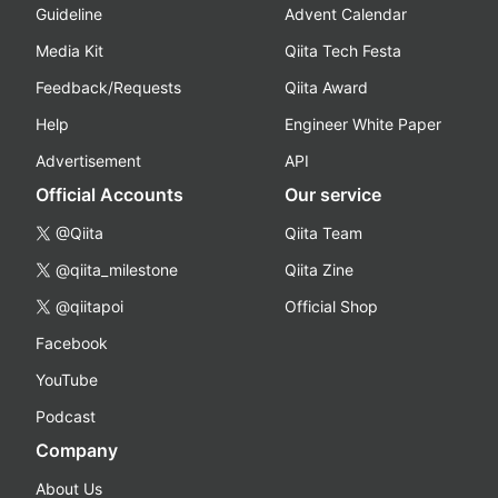
Guideline
Advent Calendar
Media Kit
Qiita Tech Festa
Feedback/Requests
Qiita Award
Help
Engineer White Paper
Advertisement
API
Official Accounts
Our service
@Qiita
Qiita Team
@qiita_milestone
Qiita Zine
@qiitapoi
Official Shop
Facebook
YouTube
Podcast
Company
About Us