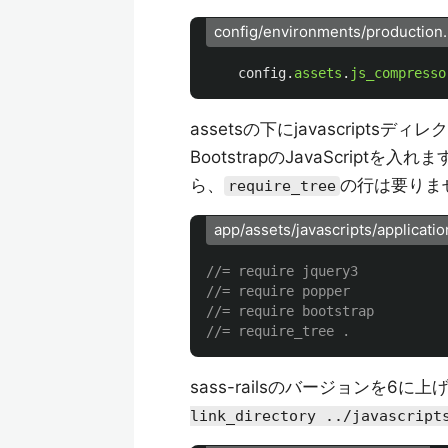
config/environments/production.
config
.
assets
.
js_compresso
assetsの下にjavascriptsディ
BootstrapのJavaScriptを入れ
ら、
の行は要りま
require_tree
app/assets/javascripts/applicatio
//= require jquery3
//= require popper
//= require bootstrap
//= require_tree .
sass-railsのバージョンを6に上げたと
link_directory ../javascript