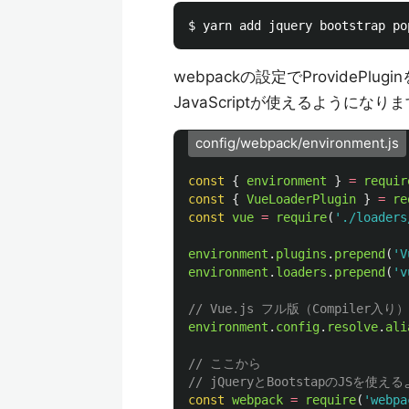
webpackの設定でProvidePlugi
JavaScriptが使えるようになり
config/webpack/environment.js
const
{
environment
}
=
requir
const
{
VueLoaderPlugin
}
=
re
const
vue
=
require
(
'
./loaders
environment
.
plugins
.
prepend
(
'
V
environment
.
loaders
.
prepend
(
'
v
// Vue.js フル版（Compiler入り）
environment
.
config
.
resolve
.
ali
// ここから
// jQueryとBootstapのJSを使え
const
webpack
=
require
(
'
webpa