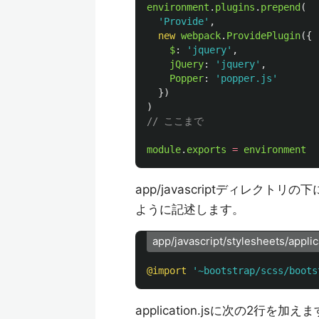
environment
.
plugins
.
prepend
(
'
Provide
'
,
new
webpack
.
ProvidePlugin
({
$
:
'
jquery
'
,
jQuery
:
'
jquery
'
,
Popper
:
'
popper.js
'
})
)
// ここまで
module
.
exports
=
environment
app/javascriptディレクトリの下
ように記述します。
app/javascript/stylesheets/applic
@import
'~bootstrap/scss/boots
application.jsに次の2行を加え