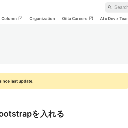
search
open_in_new
open_in_new
al Column
Organization
Qiita Careers
AI x Dev x Tea
ince last update.
とBootstrapを入れる