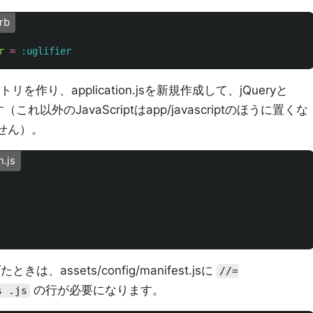
rb
r
=
:uglifier
レクトリを作り、application.jsを新規作成して、jQueryと
ます（これ以外のJavaScriptはapp/javascriptのほうに置くな
せん）。
n.js
きは、assets/config/manifest.jsに
//=
の行が必要になります。
s .js