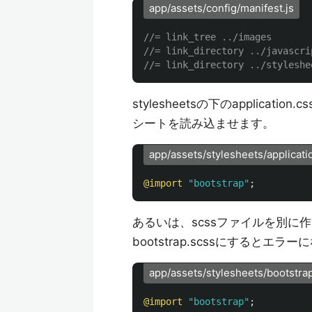
app/assets/config/manifest.js
//= link_tree ../images
//= link_directory ../javascri
//= link_directory ../styleshe
stylesheetsの下のapplicatio
シートを読み込ませます。
app/assets/stylesheets/applicati
@import
"bootstrap"
;
あるいは、scssファイルを別に作って
bootstrap.scssにするとエラ
app/assets/stylesheets/bootstra
@import
"bootstrap"
;