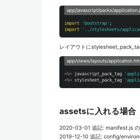
app/javascript/packs/application.
import
'
bootstrap
'
;
import
'
../stylesheets/applica
レイアウトにstylesheet_pack
app/views/layouts/application.ht
<%=
javascript_pack_tag
'appli
<%=
stylesheet_pack_tag
'appli
assetsに入れる場合
2020-03-01 追記: manifest.
2019-12-10 追記: config/envi