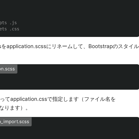
pts .js
ets .css
n.cssをapplication.scssにリネームして、Bootstrapのスタイル
on.scss
application.cssで指定します（ファイル名を
ーになります）。
p_import.scss