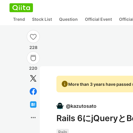
Trend
Stock List
Question
Official Event
Offici
228
220
info
More than 3 years have passed s
@
kazutosato
Rails 6にjQuery
more_horiz
Rails