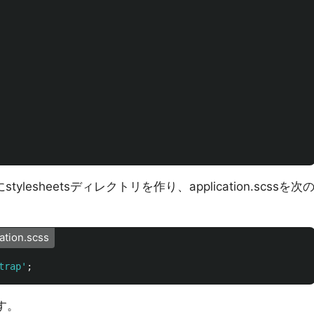
にstylesheetsディレクトリを作り、application.scssを次
ation.scss
trap'
;
ます。