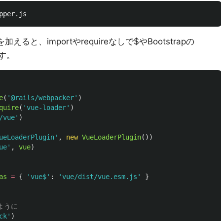
nを加えると、importやrequireなしで$やBootstrapの
ます。
e
(
'
@rails/webpacker
'
)
quire
(
'
vue-loader
'
)
/vue
'
)
ueLoaderPlugin
'
,
new
VueLoaderPlugin
())
ue
'
,
vue
)
as
=
{
'
vue$
'
:
'
vue/dist/vue.esm.js
'
}
るように
ck
'
)