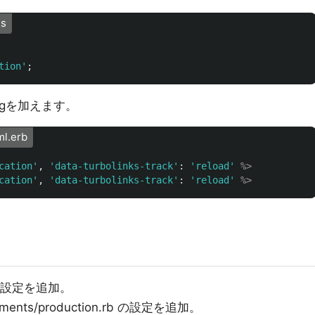
js
tion
'
;
_tagを加えます。
ml.erb
cation'
,
'data-turbolinks-track'
:
'reload'
%>
cation'
,
'data-turbolinks-track'
:
'reload'
%>
js の設定を追加。
ronments/production.rb の設定を追加。