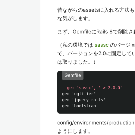
昔ながらのassetsに入れる方
な気がします。
まず、GemfileにRails 6で削除
（私の環境では
sassc
のバージョン
で、バージョンを2.0に固定して
は取りました。）
Gemfile
gem 'uglifier'

gem 'jquery-rails'

config/environments/p
ようにします。