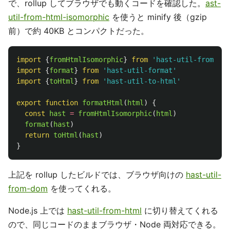
で、rollup してブラウザでも動くコードを確認した。
ast-
util-from-html-isomorphic
を使うと minify 後（gzip
前）で約 40KB とコンパクトだった。
import
{
fromHtmlIsomorphic
}
from
'
hast-util-from-htm
import
{
format
}
from
'
hast-util-format
'
import
{
toHtml
}
from
'
hast-util-to-html
'
export
function
formatHtml
(
html
)
{
const
hast
=
fromHtmlIsomorphic
(
html
)
format
(
hast
)
return
toHtml
(
hast
)
}
上記を rollup したビルドでは、ブラウザ向けの
hast-util-
from-dom
を使ってくれる。
Node.js 上では
hast-util-from-html
に切り替えてくれる
ので、同じコードのままブラウザ・Node 両対応できる。