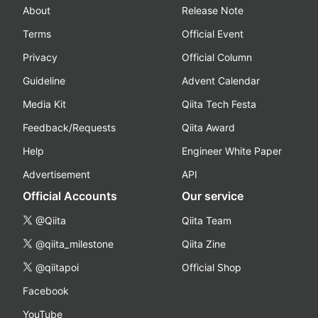
About
Release Note
Terms
Official Event
Privacy
Official Column
Guideline
Advent Calendar
Media Kit
Qiita Tech Festa
Feedback/Requests
Qiita Award
Help
Engineer White Paper
Advertisement
API
Official Accounts
Our service
@Qiita
Qiita Team
@qiita_milestone
Qiita Zine
@qiitapoi
Official Shop
Facebook
YouTube