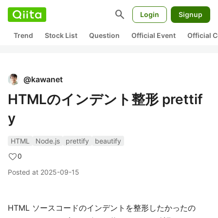
search
Login
Signup
Trend
Stock List
Question
Official Event
Official
@
kawanet
HTMLのインデント整形 prettif
y
HTML
Node.js
prettify
beautify
0
Posted at
2025-09-15
HTML ソースコードのインデントを整形したかったの