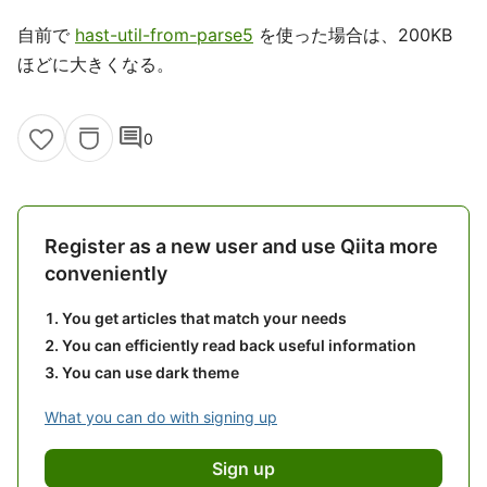
自前で
hast-util-from-parse5
を使った場合は、200KB
ほどに大きくなる。
comment
0
Register as a new user and use Qiita more
conveniently
You get articles that match your needs
You can efficiently read back useful information
You can use dark theme
What you can do with signing up
Sign up