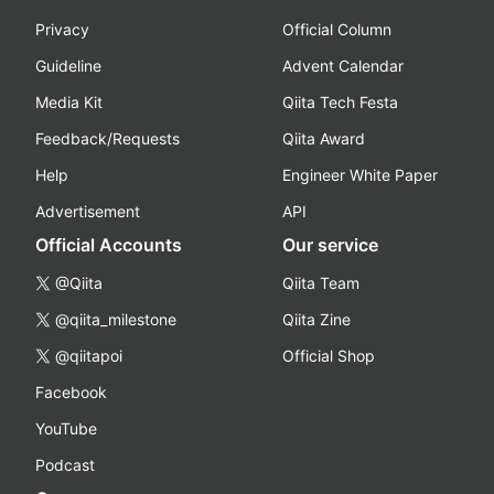
Privacy
Official Column
Guideline
Advent Calendar
Media Kit
Qiita Tech Festa
Feedback/Requests
Qiita Award
Help
Engineer White Paper
Advertisement
API
Official Accounts
Our service
@Qiita
Qiita Team
@qiita_milestone
Qiita Zine
@qiitapoi
Official Shop
Facebook
YouTube
Podcast