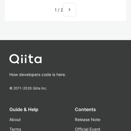
navigate_next
1
/
2
How developers code is here.
© 2011-
2026
Qiita Inc.
Guide & Help
Contents
About
Release Note
Terms
Official Event