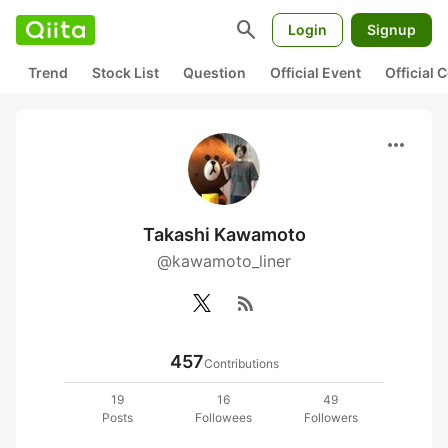
search
Login
Signup
Trend
Stock List
Question
Official Event
Official
more_horiz
Takashi Kawamoto
@kawamoto_liner
rss_feed
457
Contributions
19
16
49
Posts
Followees
Followers