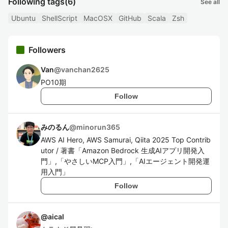
Following tags
(6)
See all
Ubuntu
ShellScript
MacOSX
GitHub
Scala
Zsh
Followers
Van
@
vanchan2625
PO10期
Follow
みのるん
@
minorun365
AWS AI Hero, AWS Samurai, Qiita 2025 Top Contrib
utor / 著書「Amazon Bedrock 生成AIアプリ開発入
門」,「やさしいMCP入門」,「AIエージェント開発運
用入門」
Follow
@
aical