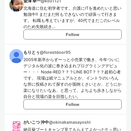
金澤 幸一
@
kou1121
北海道に住む初学者です。介護にITを進めたいと思い
勉強中‼ まだまだ何もできないので頑張って行きま
す。 転職も考えていますが、40代でまだこのレベル
のため失敗続き…
Follow
もりとぅ
@
forestdoor95
2005年新卒からずーっと小売業で働き、今年ついに
デジタル化の波に巻き込まれプログラミングデビュ
ー・・・ Node-RED？？？LINE BOT？？？超初心者
です。 現場は紙マニュアルとか、イントラのいろん
な所に投稿されて探すのが面倒くさいとか、どうにか
楽になりたいなあ、と思って、よちよち歩きしながら
自分と現場の楽を目指したい。
Follow
がいこつ 沖中
@
okinakamasayoshi
納豆💀ブートキャンプ見てもらえてよかった!! ～思い