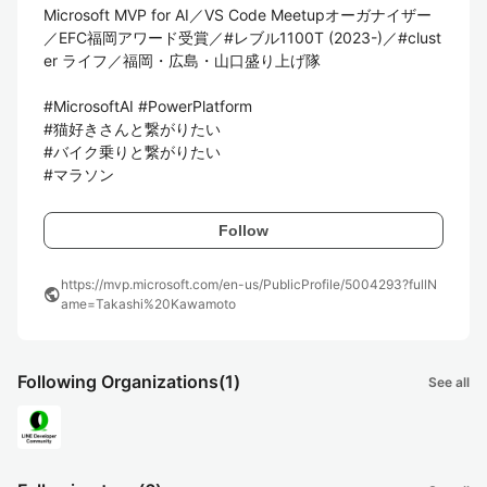
Microsoft MVP for AI／VS Code Meetupオーガナイザー
／EFC福岡アワード受賞／#レブル1100T (2023-)／#clust
er ライフ／福岡・広島・山口盛り上げ隊

#MicrosoftAI #PowerPlatform

#猫好きさんと繋がりたい

#バイク乗りと繋がりたい

#マラソン
Follow
https://mvp.microsoft.com/en-us/PublicProfile/5004293?fullN
public
ame=Takashi%20Kawamoto
Following Organizations
(1)
See all