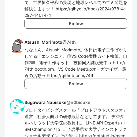
て、世界恒久平和の実現と地球レベルでのゴミ問題を
解決しますッ！ https://gihyo.jp/book/2024/978-4-
297-14014-4
Follow
Atsushi Morimoto
@
74th
ななよん、Atsushi Morimoto。休日は電子工作ばかり
してるITエンジニア。📕VS Code実践ガイド執筆。自
作⌨、電子工作キット、技術同人誌販売中→ http://
74th.booth.pm。VS Code Meetupオーガナイザ。最
近の活動→ https://github.com/74th
Follow
Sugawara Nobisuke
@
n0bisuke
プロトタイピングスクール「プロトアウトスタジオ」
運営。社会人向けの研修設計などしてます。 デジタ
ルハリウッド大学院の教員も。 LINE API Experts / I
BM Champion / IoTLT / 岩手県立大学 / インストラク
ショナルデザイン その他 -> https://dotstud.io/mem