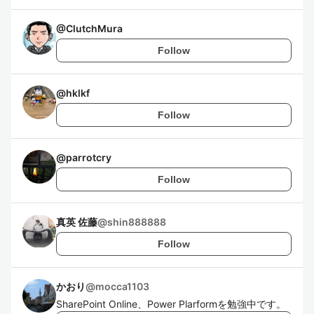
@
ClutchMura
Follow
@
hklkf
Follow
@
parrotcry
Follow
真英 佐藤
@
shin888888
Follow
かおり
@
mocca1103
SharePoint Online、Power Plarformを勉強中です。