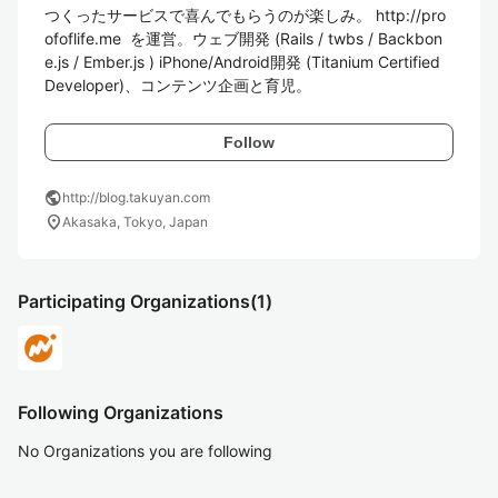
つくったサービスで喜んでもらうのが楽しみ。 http://pro
ofoflife.me  を運営。ウェブ開発 (Rails / twbs / Backbon
e.js / Ember.js ) iPhone/Android開発 (Titanium Certified 
Developer)、コンテンツ企画と育児。
Follow
public
http://blog.takuyan.com
location_on
Akasaka, Tokyo, Japan
Participating Organizations
(1)
Following Organizations
No Organizations you are following