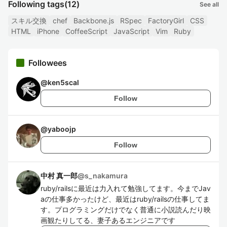
Following tags
(12)
See all
スキル交換
chef
Backbone.js
RSpec
FactoryGirl
CSS
HTML
iPhone
CoffeeScript
JavaScript
Vim
Ruby
Followees
@
ken5scal
Follow
@
yaboojp
Follow
中村 真一郎
@
s_nakamura
ruby/railsに最近は力入れて勉強してます。今までJav
aの仕事多かったけど、最近はruby/railsの仕事してま
す。プログラミングだけでなく普通に小説読んだり映
画観たりしてる、妻子あるエンジニアです