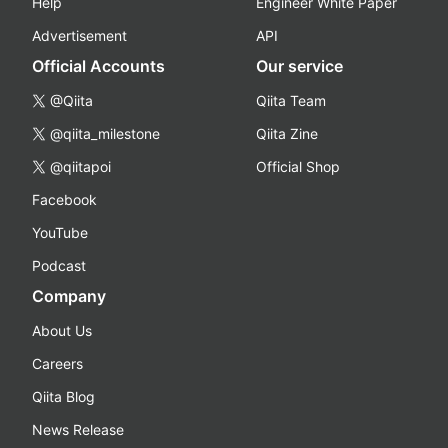
Help
Engineer White Paper
Advertisement
API
Official Accounts
Our service
@Qiita
Qiita Team
@qiita_milestone
Qiita Zine
@qiitapoi
Official Shop
Facebook
YouTube
Podcast
Company
About Us
Careers
Qiita Blog
News Release