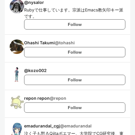
@
nysalor
Rubyで仕事しています。宗派はEmacs教矢印キー派
です。
Follow
Ohashi Takumi
@
tohashi
Follow
@
kozo002
Follow
repon repon
@
repon
Follow
emadurandal_cgj
@
emadurandal
泣く子も黙るQiitaポエマー。大学院でCG研究後、東