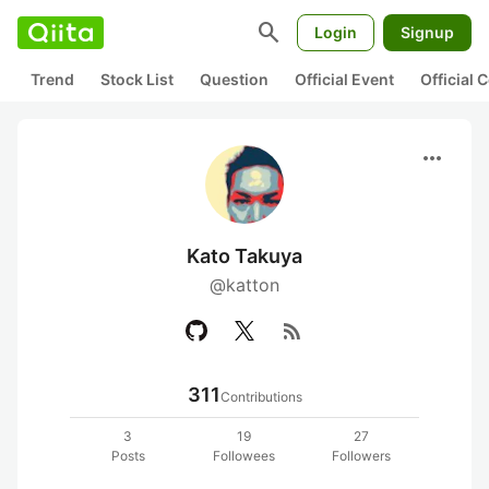
search
Login
Signup
Trend
Stock List
Question
Official Event
Official
more_horiz
Kato Takuya
@katton
rss_feed
311
Contributions
3
19
27
Posts
Followees
Followers