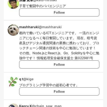
子育て奮闘中のパパエンジニア
Follow
mashharuki
@
mashharuki
都内で働いているICTエンジニアです。 一流のエンジ
ニアになるべく毎日奮闘しています。 現在、暗号資
産及びデジタル通貨関連の業務に携わっており、ブロ
ックチェーン関連の技術を中心に勉強しています！
その他、Node.jsとReact.js、Go、Solidityを中心に勉
強中です！ 情報処理安全確保支援士 第022981号
Follow
q t
@
kige
プログラミング学習中の超初心者です。
Follow
Kaoru K
@
chain_saw_man