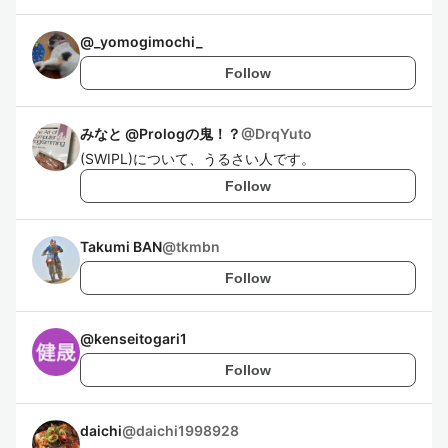
@
_yomogimochi_
Follow
みなと @Prologの鬼！？
@
DrqYuto
(SWIPL)について、うるさい人です。
Follow
Takumi BAN
@
tkmbn
Follow
@
kenseitogari1
Follow
daichi
@
daichi1998928