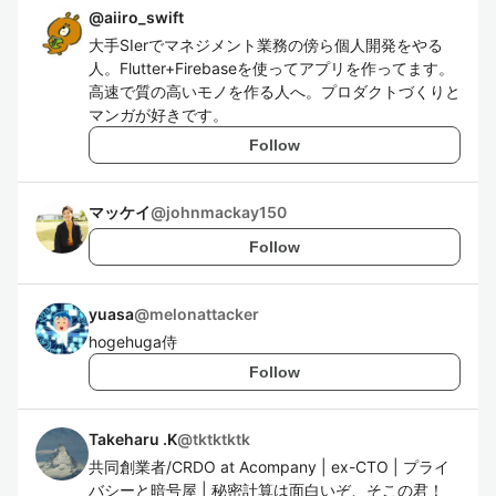
@
aiiro_swift
大手SIerでマネジメント業務の傍ら個人開発をやる
人。Flutter+Firebaseを使ってアプリを作ってます。
高速で質の高いモノを作る人へ。プロダクトづくりと
マンガが好きです。
Follow
マッケイ
@
johnmackay150
Follow
yuasa
@
melonattacker
hogehuga侍
Follow
Takeharu .K
@
tktktktk
共同創業者/CRDO at Acompany | ex-CTO | プライ
バシーと暗号屋 | 秘密計算は面白いぞ、そこの君！