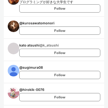
プログラミングが好きな大学生です
Follow
@
kurosawatomonori
Follow
kato atsushi
@
k_atsushi
Follow
@
sugimura08
Follow
@
hirokik-0076
Follow