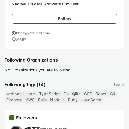
Follow
public
https://katsuomi.com
location_on
愛知県
Following Organizations
No Organizations you are following
Following tags
(14)
See all
webpack
npm
TypeScript
Go
Qiita
CSS
React
Git
Firebase
AWS
Rails
Node.js
Ruby
JavaScript
Followers
加藤 寛章
@
kato-hiroaki