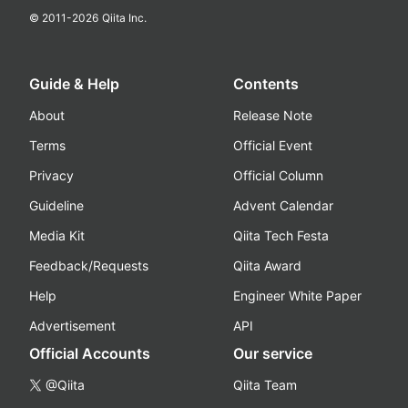
© 2011-
2026
Qiita Inc.
Guide & Help
Contents
About
Release Note
Terms
Official Event
Privacy
Official Column
Guideline
Advent Calendar
Media Kit
Qiita Tech Festa
Feedback/Requests
Qiita Award
Help
Engineer White Paper
Advertisement
API
Official Accounts
Our service
@Qiita
Qiita Team