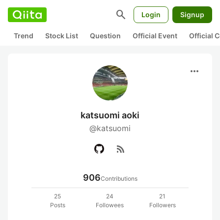
search
Login
Signup
Trend
Stock List
Question
Official Event
Official
more_horiz
katsuomi aoki
@katsuomi
rss_feed
906
Contributions
25
24
21
Posts
Followees
Followers