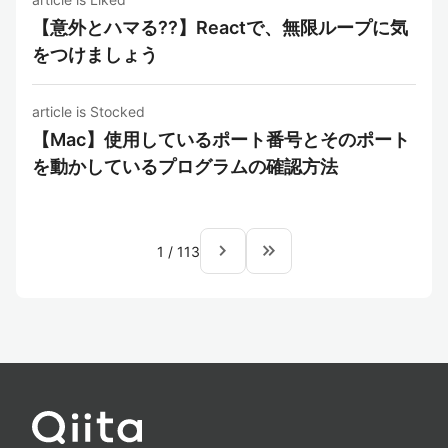
【意外とハマる??】Reactで、無限ループに気
をつけましょう
article is Stocked
【Mac】使用しているポート番号とそのポート
を動かしているプログラムの確認方法
navigate_next
keyboard_double_arrow_right
1
/
113