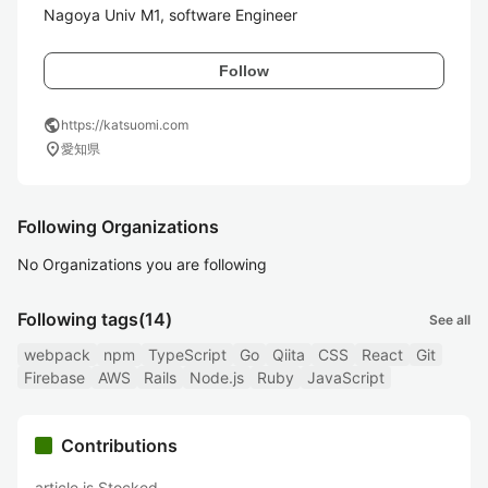
Follow
public
https://katsuomi.com
location_on
愛知県
Following Organizations
No Organizations you are following
Following tags
(14)
See all
webpack
npm
TypeScript
Go
Qiita
CSS
React
Git
Firebase
AWS
Rails
Node.js
Ruby
JavaScript
Contributions
article is Stocked