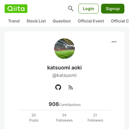
search
Login
Signup
Trend
Stock List
Question
Official Event
Official
more_horiz
katsuomi aoki
@katsuomi
rss_feed
906
Contributions
25
24
21
Posts
Followees
Followers