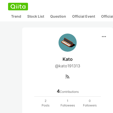
Trend
Stock List
Question
Official Event
Offici
more_horiz
Kato
@kato191313
rss_feed
4
Contributions
2
1
0
Posts
Followees
Followers