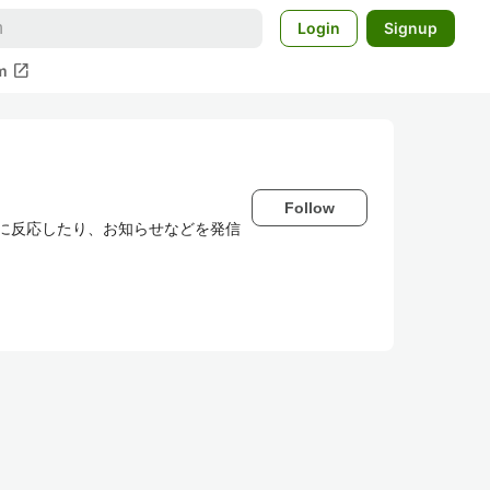
Login
Signup
open_in_new
m
Follow
わせに反応したり、お知らせなどを発信