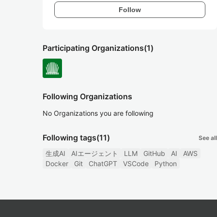
Follow
Participating Organizations
(1)
Following Organizations
No Organizations you are following
Following tags
(11)
See all
生成AI
AIエージェント
LLM
GitHub
AI
AWS
Docker
Git
ChatGPT
VSCode
Python