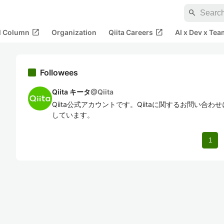
search
open_in_new
open_in_new
al Column
Organization
Qiita Careers
AI x Dev x Tea
Followees
Qiita キータ
@
Qiita
Qiita公式アカウントです。Qiitaに関するお問い合
しています。
1