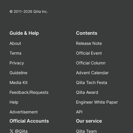
© 2011-
2026
Qiita Inc.
Guide & Help
Contents
About
Release Note
Terms
Official Event
Privacy
Official Column
Guideline
Advent Calendar
Media Kit
Qiita Tech Festa
Feedback/Requests
Qiita Award
Help
Engineer White Paper
Advertisement
API
Official Accounts
Our service
@Qiita
Qiita Team