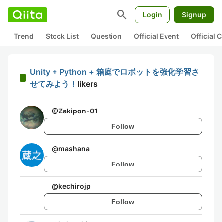
search
Login
Signup
Trend
Stock List
Question
Official Event
Official
Unity + Python + 箱庭でロボットを強化学習さ
せてみよう！
likers
@
Zakipon-01
Follow
@
mashana
Follow
@
kechirojp
Follow