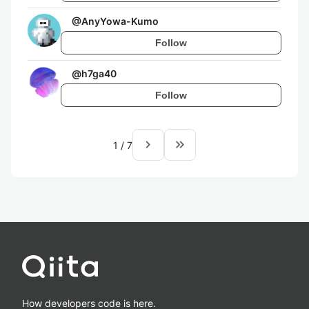
@
AnyYowa-Kumo
Follow
@
h7ga40
Follow
navigate_next
keyboard_double_arrow_right
1
/
7
How developers code is here.