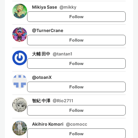
Mikiya Sase
@
mikky
Follow
@
TurnerCrane
Follow
大輔 田中
@
tantan1
Follow
@
otoanX
Follow
智紀 中澤
@
Rio2711
Follow
Akihiro Komori
@
comocc
Follow