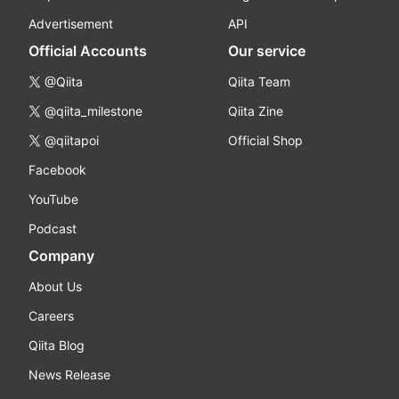
Advertisement
API
Official Accounts
Our service
@Qiita
Qiita Team
@qiita_milestone
Qiita Zine
@qiitapoi
Official Shop
Facebook
YouTube
Podcast
Company
About Us
Careers
Qiita Blog
News Release