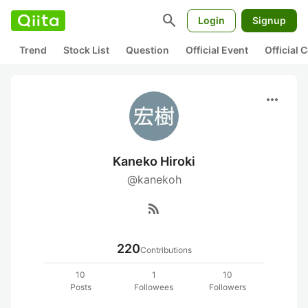
search
Login
Signup
Trend
Stock List
Question
Official Event
Official
more_horiz
Kaneko Hiroki
@kanekoh
rss_feed
220
Contributions
10
1
10
Posts
Followees
Followers