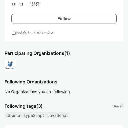
ローコード開発
Follow
work
株式会社ノベルワークス
Participating Organizations
(1)
Following Organizations
No Organizations you are following
Following tags
(3)
See all
Ubuntu
TypeScript
JavaScript