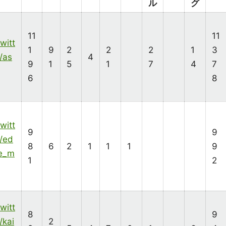
ル
グ
11
11
twitt
1
9
2
2
2
1
3
/as
4
9
1
5
1
7
4
7
6
8
twitt
9
9
/ed
8
6
2
1
1
1
9
e_m
1
2
twitt
8
9
/kai
2