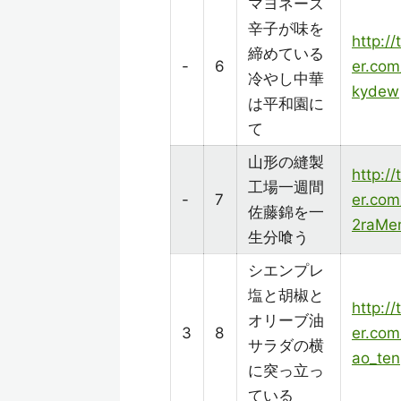
マヨネーズ
辛子が味を
http://
締めている
-
6
er.com
冷やし中華
kydew
は平和園に
て
山形の縫製
http://
工場一週間
-
7
er.co
佐藤錦を一
2raMe
生分喰う
シエンプレ
塩と胡椒と
http://
オリーブ油
3
8
er.com
サラダの横
ao_ten
に突っ立っ
ている