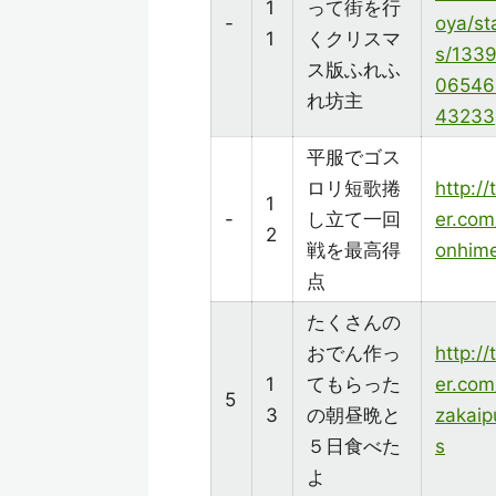
1
って街を行
-
oya/st
1
くクリスマ
s/133
ス版ふれふ
06546
れ坊主
43233
平服でゴス
ロリ短歌捲
http://
1
-
し立て一回
er.com
2
戦を最高得
onhim
点
たくさんの
おでん作っ
http://
1
てもらった
er.com
5
3
の朝昼晩と
zakaip
５日食べた
s
よ