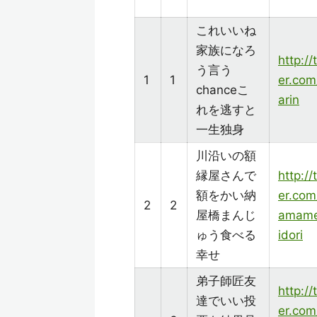
これいいね
家族になろ
http://
う言う
1
1
er.com
chanceこ
arin
れを逃すと
一生独身
川沿いの額
縁屋さんで
http://
額をかい納
er.com
2
2
屋橋まんじ
amam
ゅう食べる
idori
幸せ
弟子師匠友
http://
達でいい投
er.com