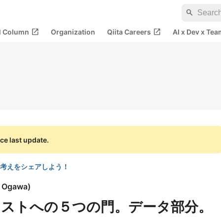
search
open_in_new
open_in_new
al Column
Organization
Qiita Careers
AI x Dev x Tea
ce last update.
考えをシェアしよう！
i Ogawa
)
ストへの５つの門。データ部分。