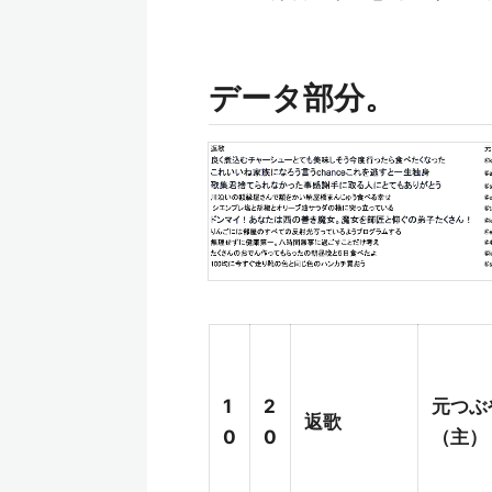
データ部分。
1
2
元つぶ
返歌
0
0
（主）