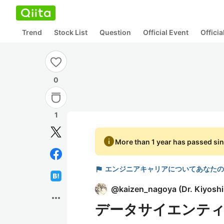
Trend
Stock List
Question
Official Event
Offici
0
1
info
More than 1 year has passed sin
flag
エンジニアキャリアについてあなたの
@
kaizen_nagoya
(
Dr. Kiyosh
more_horiz
データサイエンティ