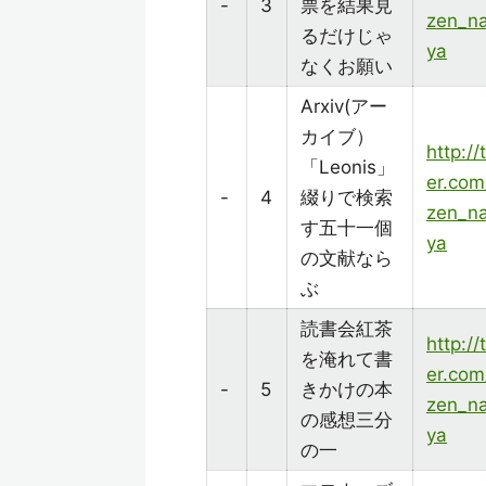
-
3
票を結果見
zen_n
るだけじゃ
ya
なくお願い
Arxiv(アー
カイブ）
http://
「Leonis」
er.com
-
4
綴りで検索
zen_n
す五十一個
ya
の文献なら
ぶ
読書会紅茶
http://
を淹れて書
er.com
-
5
きかけの本
zen_n
の感想三分
ya
の一