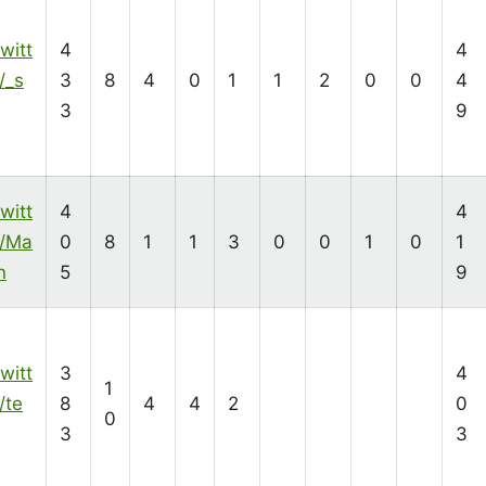
twitt
4
4
/_s
3
8
4
0
1
1
2
0
0
4
3
9
twitt
4
4
m/Ma
0
8
1
1
3
0
0
1
0
1
n
5
9
twitt
3
4
1
/te
8
4
4
2
0
0
3
3