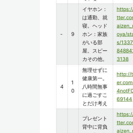
イヤホン：
https:/
は通勤、就
tter.c
寝。ヘッド
aizen_
-
9
ホン：家族
oya/st
がいる部
s/133
屋。スピー
84884
カその他。
3138
無理せずに
http://
健康第一。
1
er.com
4
八時間無事
0
4notF
に過ごすこ
69144
とだけ考え
https:/
プレゼント
tter.c
背中に背負
aizen_