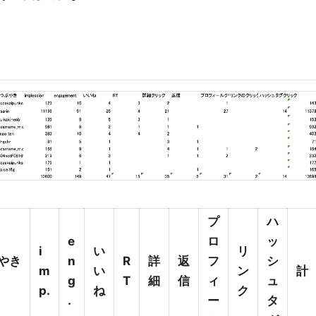
プ
ハ
e
ロ
ッ
i
い
リ
やき
n
R
詳
返
フ
シ
m
い
ン
計
g
T
細
信
ィ
ュ
p.
ね
ク
.
ー
タ