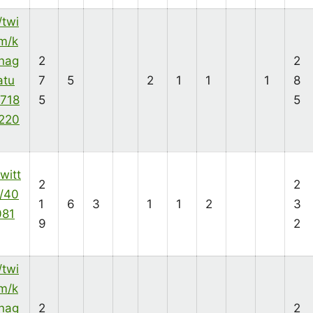
/twi
om/k
nag
2
2
atu
7
5
2
1
1
1
8
7718
5
5
220
twitt
2
2
/40
1
6
3
1
1
2
3
081
9
2
/twi
om/k
nag
2
2