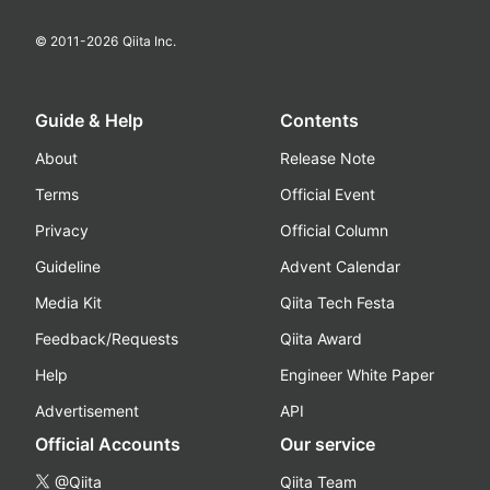
© 2011-
2026
Qiita Inc.
Guide & Help
Contents
About
Release Note
Terms
Official Event
Privacy
Official Column
Guideline
Advent Calendar
Media Kit
Qiita Tech Festa
Feedback/Requests
Qiita Award
Help
Engineer White Paper
Advertisement
API
Official Accounts
Our service
@Qiita
Qiita Team