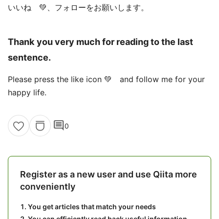
いいね 💚、フォローをお願いします。
Thank you very much for reading to the last
sentence.
Please press the like icon 💚 and follow me for your
happy life.
comment
0
Register as a new user and use Qiita more
conveniently
You get articles that match your needs
You can efficiently read back useful information