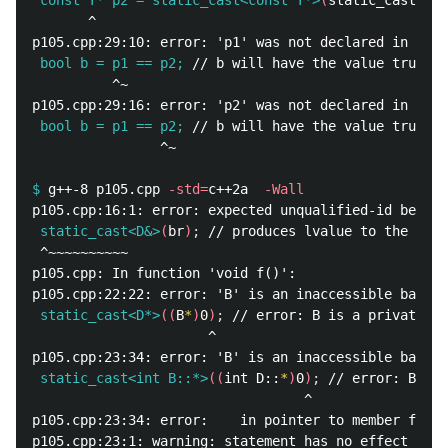
 const T* p2 = static_cast<const T*>
(
static_cast<voi
       ^

 bool b = p1 == p2;
          ^~

 bool b = p1 == p2;
                ^~

$
g++-8 p105.cpp 
-std
=
c++2a  
-Wall
 static_cast<D&>
(
br
)
;
 ^~~~~~~~~~~

p105.cpp: In function 'void f()':

 static_cast<D*>
((
B
*
)
0
)
;
                      ^

 static_cast<int B::*>
((
int D::
*
)
0
)
;
                                  ^

p105.cpp:23:34: error:    in pointer to member funct