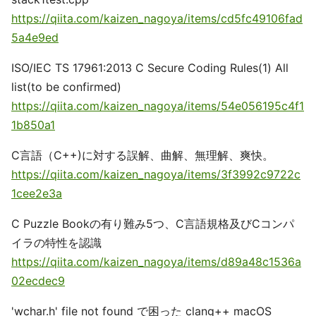
https://qiita.com/kaizen_nagoya/items/cd5fc49106fad
5a4e9ed
ISO/IEC TS 17961:2013 C Secure Coding Rules(1) All
list(to be confirmed)
https://qiita.com/kaizen_nagoya/items/54e056195c4f1
1b850a1
C言語（C++)に対する誤解、曲解、無理解、爽快。
https://qiita.com/kaizen_nagoya/items/3f3992c9722c
1cee2e3a
C Puzzle Bookの有り難み5つ、C言語規格及びCコンパ
イラの特性を認識
https://qiita.com/kaizen_nagoya/items/d89a48c1536a
02ecdec9
'wchar.h' file not found で困った clang++ macOS