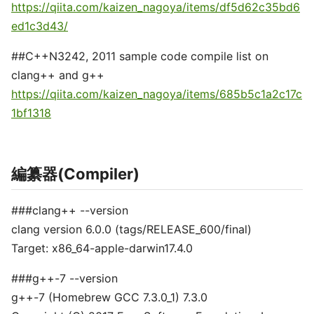
https://qiita.com/kaizen_nagoya/items/df5d62c35bd6
ed1c3d43/
##C++N3242, 2011 sample code compile list on
clang++ and g++
https://qiita.com/kaizen_nagoya/items/685b5c1a2c17c
1bf1318
編纂器(Compiler)
###clang++ --version
clang version 6.0.0 (tags/RELEASE_600/final)
Target: x86_64-apple-darwin17.4.0
###g++-7 --version
g++-7 (Homebrew GCC 7.3.0_1) 7.3.0