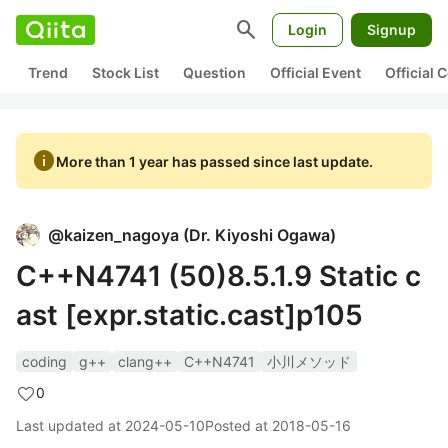
search
Login
Signup
Trend
Stock List
Question
Official Event
Official
info
More than 1 year has passed since last update.
@
kaizen_nagoya
(
Dr. Kiyoshi Ogawa
)
C++N4741 (50)8.5.1.9 Static c
ast [expr.static.cast]p105
coding
g++
clang++
C++N4741
小川メソッド
0
Last updated at
2024-05-10
Posted at
2018-05-16