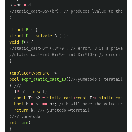
B
&
br
=
d
;
//static_cast<D&>(br); // produces lvalue to t
}
struct
B
{
};
struct
D
:
private
B
{
};
void
f
()
{
//static_cast<D*>((B*)0); // error: B is a private b
//static_cast<int B::*>((int D::*)0); // error: B is
}
template
<
typename
T
>
bool
expr_static_cast_13
()
///yumetodo @ teratail
{
///
T
*
p1
=
new
T
;
const
T
*
p2
=
static_cast
<
const
T
*>
(
static_cast
<
vo
bool
b
=
p1
==
p2
;
// b will have the value true.
return
b
;
/// yumetodo @teratail
}
/// yumetodo
int
main
()
{