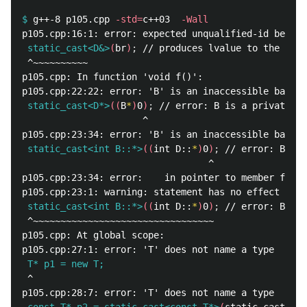
$
g++-8 p105.cpp 
-std
=
c++03  
-Wall
 static_cast<D&>
(
br
)
;
 ^~~~~~~~~~~

p105.cpp: In function 'void f()':

 static_cast<D*>
((
B
*
)
0
)
;
                      ^

 static_cast<int B::*>
((
int D::
*
)
0
)
;
                                  ^

p105.cpp:23:34: error:    in pointer to member funct
 static_cast<int B::*>
((
int D::
*
)
0
)
;
 ^~~~~~~~~~~~~~~~~~~~~~~~~~~~~~~~~~

p105.cpp: At global scope:

 T* p1 = new T;
 ^
