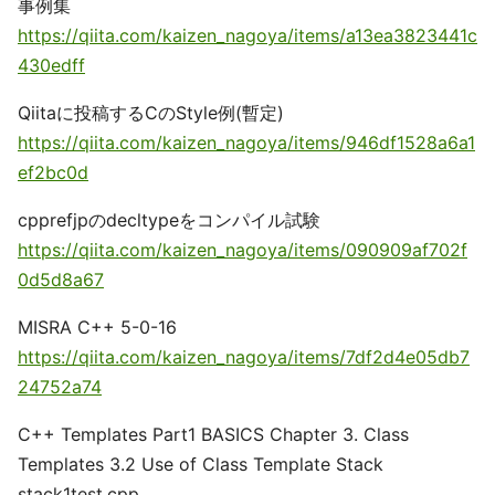
事例集
https://qiita.com/kaizen_nagoya/items/a13ea3823441c
430edff
Qiitaに投稿するCのStyle例(暫定)
https://qiita.com/kaizen_nagoya/items/946df1528a6a1
ef2bc0d
cpprefjpのdecltypeをコンパイル試験
https://qiita.com/kaizen_nagoya/items/090909af702f
0d5d8a67
MISRA C++ 5-0-16
https://qiita.com/kaizen_nagoya/items/7df2d4e05db7
24752a74
C++ Templates Part1 BASICS Chapter 3. Class
Templates 3.2 Use of Class Template Stack
stack1test.cpp