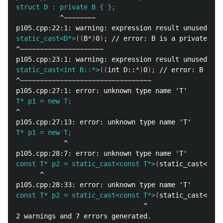
struct D : private B { };
           ^~~~~~~~~

static_cast<D*>
((
B
*
)
0
)
;
^~~~~~~~~~~~~~~~~~~~~~

static_cast<int B::*>
((
int D::
*
)
0
)
;
^~~~~~~~~~~~~~~~~~~~~~~~~~~~~~~~~~

T* p1 = new T;
^

T* p1 = new T;
            ^

const T* p2 = static_cast<const T*>
(
static_cast<void
      ^

const T* p2 = static_cast<const T*>
(
static_cast<void
                                ^

2 warnings and 7 errors generated.
