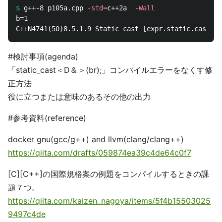
$
g++-8 p105a.cpp 
-std
=
c++2a  
-Wall
b=1

#検討事項(agenda)
「static_cast＜D＆＞(br);」コンパイルエラーをなくす修
正方法
役に立つまたは意味のあるその他の出力
#参考資料(reference)
docker gnu(gcc/g++) and llvm(clang/clang++)
https://qiita.com/drafts/059874ea39c4de64c0f7
[C][C++]の国際規格案の例題をコンパイルするときの課
題７つ。
https://qiita.com/kaizen_nagoya/items/5f4b15503025
9497c4de