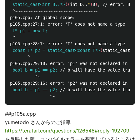
 static_cast<int B::*>
((
int D::
*
)
0
)
;
 ^~~~~~~~~~~~~~~~~~~~~~~~~~~~~~~~~~

p105.cpp: At global scope:

 T* p1 = new T;
 ^

 const T* p2 = static_cast<const T*>
(
static_cast<voi
       ^

 bool b = p1 == p2;
          ^~

 bool b = p1 == p2;
##p105a.cpp
yumetodo さんからのご指導
https://teratail.com/questions/126548#reply-192709
を反映した版。コンパイルエラーを想定しているところは