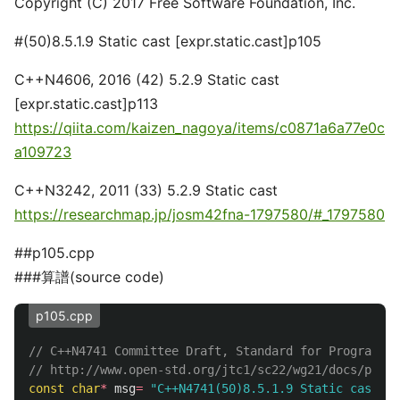
Copyright (C) 2017 Free Software Foundation, Inc.
#(50)8.5.1.9 Static cast [expr.static.cast]p105
C++N4606, 2016 (42) 5.2.9 Static cast
[expr.static.cast]p113
https://qiita.com/kaizen_nagoya/items/c0871a6a77e0c
a109723
C++N3242, 2011 (33) 5.2.9 Static cast
https://researchmap.jp/josm42fna-1797580/#_1797580
##p105.cpp
###算譜(source code)
p105.cpp
// C++N4741 Committee Draft, Standard for Programmin
// http://www.open-std.org/jtc1/sc22/wg21/docs/paper
const
char
*
msg
=
"C++N4741(50)8.5.1.9 Static cast [e