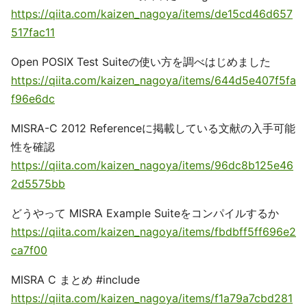
https://qiita.com/kaizen_nagoya/items/de15cd46d657
517fac11
Open POSIX Test Suiteの使い方を調べはじめました
https://qiita.com/kaizen_nagoya/items/644d5e407f5fa
f96e6dc
MISRA-C 2012 Referenceに掲載している文献の入手可能
性を確認
https://qiita.com/kaizen_nagoya/items/96dc8b125e46
2d5575bb
どうやって MISRA Example Suiteをコンパイルするか
https://qiita.com/kaizen_nagoya/items/fbdbff5ff696e2
ca7f00
MISRA C まとめ #include
https://qiita.com/kaizen_nagoya/items/f1a79a7cbd281