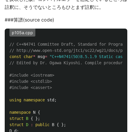
註釈に、そうでないところもひとまず註釈に。
###算譜(source code)
p105a.cpp
// C++N4741 Committee Draft, Standard for Programmin
// http://www.open-std.org/jtc1/sc22/wg21/docs/paper
const
char
*
msg
=
"C++N4741(50)8.5.1.9 Static cast [e
// Edited by Dr. Ogawa Kiyoshi. Compile procedure an
#include
<iostream>
#include
<cstdlib>
#include
<cassert>
using
namespace
std
;
namespace
N
{
struct
B
{
};
struct
D
:
public
B
{
};
D
d
;