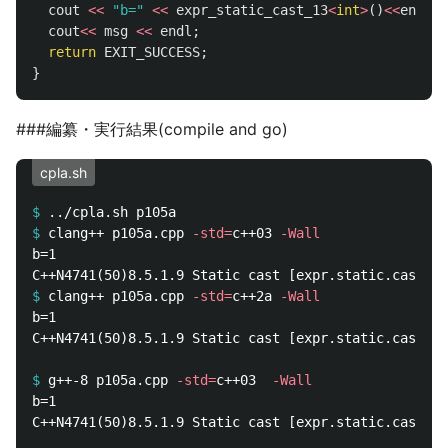
cout
<<
"b="
<<
expr_static_cast_13
<
int
>
()
<<
endl
;
cout
<<
msg
<<
endl
;
return
EXIT_SUCCESS
;
}
###編纂・実行結果(compile and go)
cpla.sh
$
$
clang++ p105a.cpp 
-std
=
c++03 
-Wall
b=1

$
clang++ p105a.cpp 
-std
=
c++2a 
-Wall
b=1

C++N4741(50)8.5.1.9 Static cast [expr.static.cast]p1
$
g++-8 p105a.cpp 
-std
=
c++03  
-Wall
b=1

C++N4741(50)8.5.1.9 Static cast [expr.static.cast]p1