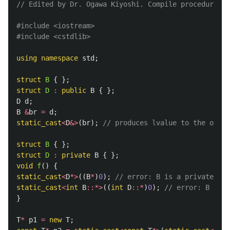
// Edited by Dr. Ogawa Kiyoshi. Compile procedure an
#include
<iostream>
#include
<cstdlib>
using
namespace
std
;
struct
B
{
};
struct
D
:
public
B
{
};
D
d
;
B
&
br
=
d
;
static_cast
<
D
&>
(
br
);
// produces lvalue to the orig
struct
B
{
};
struct
D
:
private
B
{
};
void
f
()
{
static_cast
<
D
*>
((
B
*
)
0
);
// error: B is a private bas
static_cast
<
int
B
::*>
((
int
D
::*
)
0
);
// error: B is a
}
T
*
p1
=
new
T
;