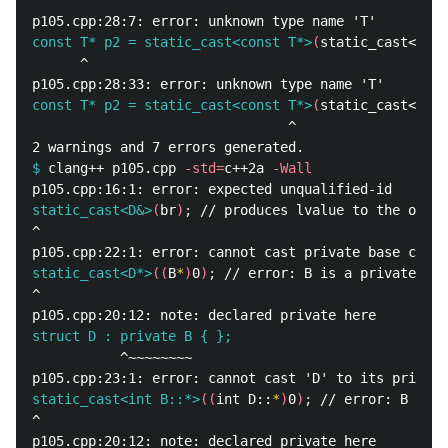
            ^

const T* p2 = static_cast<const T*>
(
static_cast<void
      ^

const T* p2 = static_cast<const T*>
(
static_cast<void
                                ^

$
clang++ p105.cpp 
-std
=
c++2a 
-Wall
static_cast<D&>
(
br
)
;
^

static_cast<D*>
((
B
*
)
0
)
;
^

struct D : private B { };
           ^~~~~~~~~

static_cast<int B::*>
((
int D::
*
)
0
)
;
^
