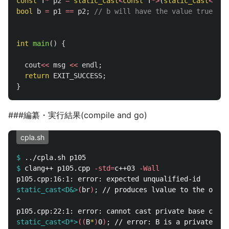
const
T
*
p2
=
static_cast
<
const
T
*>
(
static_cast
<
void
bool
b
=
p1
==
p2
;
// b will have the value true.
int
main
()
{
cout
<<
msg
<<
endl
;
return
EXIT_SUCCESS
;
}
###編纂・実行結果(compile and go)
cpla.sh
$
$
clang++ p105.cpp 
-std
=
c++03 
-Wall
static_cast<D&>
(
br
)
;
^

static_cast<D*>
((
B
*
)
0
)
;