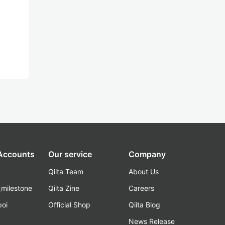
 Accounts
Our service
Company
Qiita Team
About Us
_milestone
Qiita Zine
Careers
poi
Official Shop
Qiita Blog
k
News Release