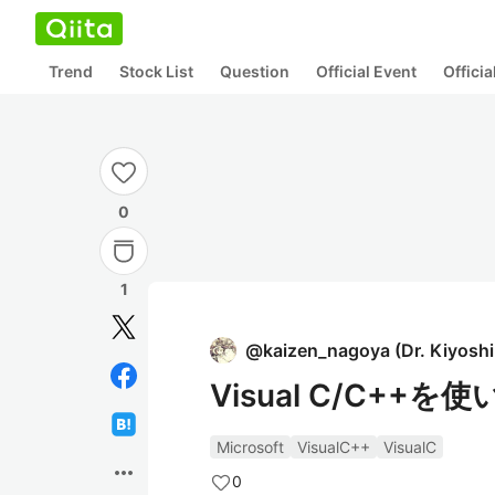
Trend
Stock List
Question
Official Event
Offici
0
1
@
kaizen_nagoya
(
Dr. Kiyosh
Visual C/C++を
Microsoft
VisualC++
VisualC
more_horiz
0