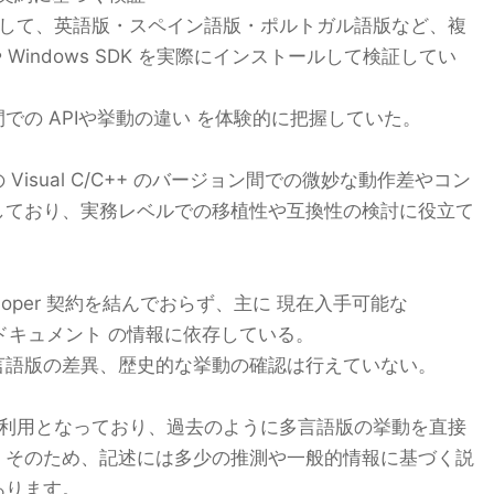
利用して、英語版・スペイン語版・ポルトガル語版など、複
io や Windows SDK を実際にインストールして検証してい
での APIや挙動の違い を体験的に把握していた。
isual C/C++ のバージョン間での微妙な動作差やコン
しており、実務レベルでの移植性や互換性の検討に役立て
Developer 契約を結んでおらず、主に 現在入手可能な
n や公式ドキュメント の情報に依存している。
言語版の差異、歴史的な挙動の確認は行えていない。
での利用となっており、過去のように多言語版の挙動を直接
。そのため、記述には多少の推測や一般的情報に基づく説
あります。