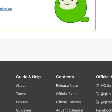
gning up
Guide & Help
Contents
Official
About
Release Note
@Qiita
Terms
Official Event
@qiita
Privacy
Official Column
@qiita
Guideline
Advent Calendar
Faceboo