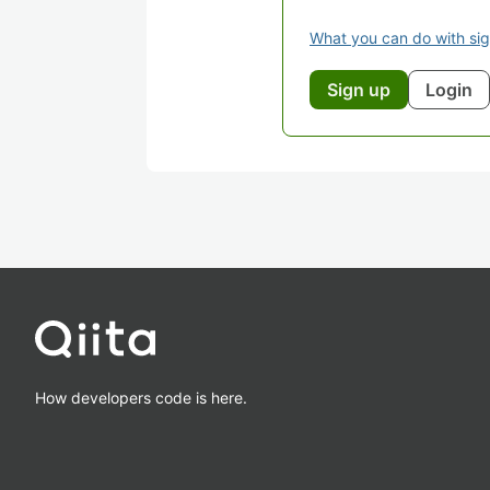
What you can do with si
Sign up
Login
How developers code is here.