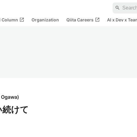
search
open_in_new
open_in_new
al Column
Organization
Qiita Careers
AI x Dev x Tea
i Ogawa
)
使い続けて