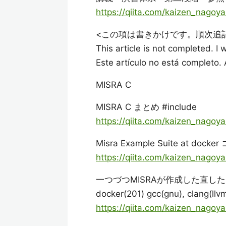
https://qiita.com/kaizen_nago
<この項は書きかけです。順次追
This article is not completed. I
Este artículo no está completo.
MISRA C
MISRA C まとめ #include
https://qiita.com/kaizen_nago
Misra Example Suite at do
https://qiita.com/kaizen_nago
一つづつMISRAが作成した直し
docker(201) gcc(gnu), cla
https://qiita.com/kaizen_nag