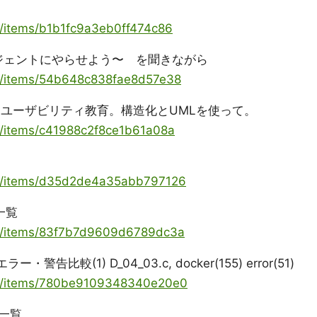
ya/items/b1b1fc9a3eb0ff474c86
ージェントにやらせよう〜 を聞きながら
ya/items/54b648c838fae8d57e38
とユーザビリティ教育。構造化とUMLを使って。
ya/items/c41988c2f8ce1b61a08a
oya/items/d35d2de4a35abb797126
事一覧
oya/items/83f7b7d9609d6789dc3a
エラー・警告比較(1) D_04_03.c, docker(155) error(51)
oya/items/780be9109348340e20e0
一覧