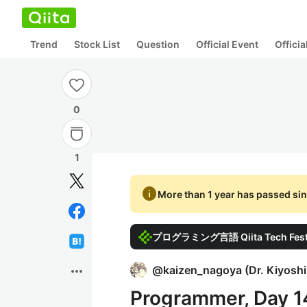
Trend
Stock List
Question
Official Event
Offici
0
1
info
More than 1 year has passed sin
プログラミング言語 Qiita Tech Fest
more_horiz
@
kaizen_nagoya
(
Dr. Kiyosh
Programmer, Day 1