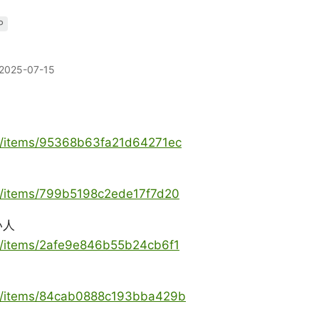
P
2025-07-15
ya/items/95368b63fa21d64271ec
ya/items/799b5198c2ede17f7d20
い人
ya/items/2afe9e846b55b24cb6f1
oya/items/84cab0888c193bba429b