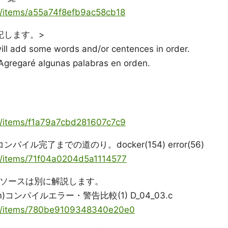
ya/items/a55a74f8efb9ac58cb18
記します。>
 will add some words and/or centences in order.
 Agregaré algunas palabras en orden.
ya/items/f1a79a7cbd281607c7c9
cker コンパイル完了までの道のり。docker(154) error(56)
ya/items/71f04a0204d5a1114577
たソースは別に解説します。
ng(llvm)コンパイルエラー・警告比較(1) D_04_03.c
oya/items/780be9109348340e20e0