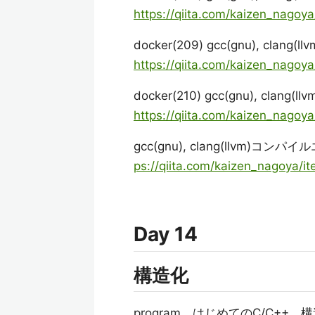
https://qiita.com/kaizen_nago
docker(209) gcc(gnu), cla
https://qiita.com/kaizen_nag
docker(210) gcc(gnu), cla
https://qiita.com/kaizen_nago
gcc(gnu), clang(llvm)コンパイル
ps://qiita.com/kaizen_nagoya
Day 14
構造化
program はじめてのC/C++