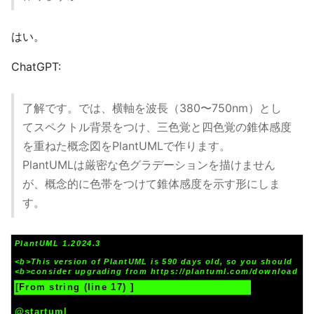
はい。
ChatGPT:
了解です。では、横軸を波長（380〜750nm）とし
てスペクトル背景をつけ、三色覚と四色覚の錐体感度
を重ねた概念図をPlantUMLで作ります。
PlantUMLは厳密な色グラデーションを描けません
が、概念的に色帯をつけて錐体感度を示す形にしま
す。