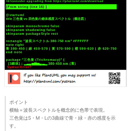
ポイント
横軸＝波長スペクトルを概念的に色帯で表現。
三色覚はS・M・Lの3曲線で青・緑・赤の感度を示
す。