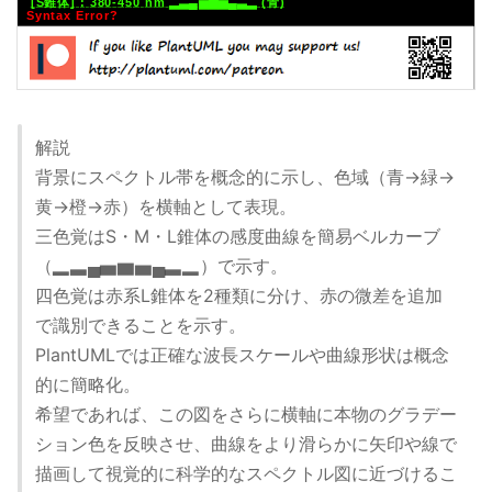
解説
背景にスペクトル帯を概念的に示し、色域（青→緑→
黄→橙→赤）を横軸として表現。
三色覚はS・M・L錐体の感度曲線を簡易ベルカーブ
（▂▃▄▅▆▅▄▃▂）で示す。
四色覚は赤系L錐体を2種類に分け、赤の微差を追加
で識別できることを示す。
PlantUMLでは正確な波長スケールや曲線形状は概念
的に簡略化。
希望であれば、この図をさらに横軸に本物のグラデー
ション色を反映させ、曲線をより滑らかに矢印や線で
描画して視覚的に科学的なスペクトル図に近づけるこ