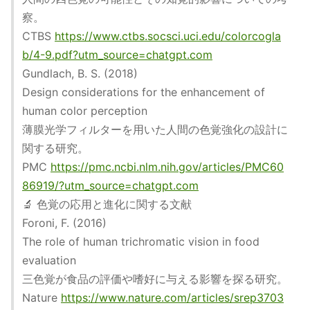
察。
CTBS
https://www.ctbs.socsci.uci.edu/colorcogla
b/4-9.pdf?utm_source=chatgpt.com
Gundlach, B. S. (2018)
Design considerations for the enhancement of
human color perception
薄膜光学フィルターを用いた人間の色覚強化の設計に
関する研究。
PMC
https://pmc.ncbi.nlm.nih.gov/articles/PMC60
86919/?utm_source=chatgpt.com
🔬 色覚の応用と進化に関する文献
Foroni, F. (2016)
The role of human trichromatic vision in food
evaluation
三色覚が食品の評価や嗜好に与える影響を探る研究。
Nature
https://www.nature.com/articles/srep3703