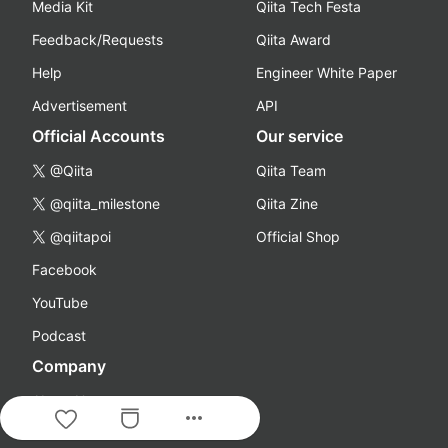
Media Kit
Qiita Tech Festa
Feedback/Requests
Qiita Award
Help
Engineer White Paper
Advertisement
API
Official Accounts
Our service
@Qiita
Qiita Team
@qiita_milestone
Qiita Zine
@qiitapoi
Official Shop
Facebook
YouTube
Podcast
Company
About Us
more_horiz
Careers