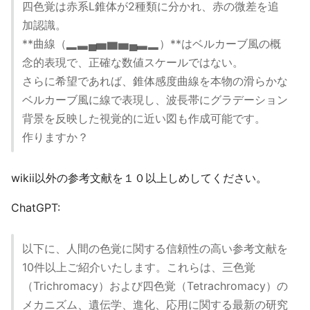
四色覚は赤系L錐体が2種類に分かれ、赤の微差を追
加認識。
**曲線（▂▃▄▅▆▅▄▃▂）**はベルカーブ風の概
念的表現で、正確な数値スケールではない。
さらに希望であれば、錐体感度曲線を本物の滑らかな
ベルカーブ風に線で表現し、波長帯にグラデーション
背景を反映した視覚的に近い図も作成可能です。
作りますか？
wikii以外の参考文献を１０以上しめしてください。
ChatGPT:
以下に、人間の色覚に関する信頼性の高い参考文献を
10件以上ご紹介いたします。これらは、三色覚
（Trichromacy）および四色覚（Tetrachromacy）の
メカニズム、遺伝学、進化、応用に関する最新の研究