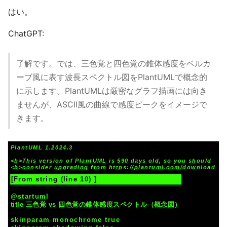
はい。
ChatGPT:
了解です。では、三色覚と四色覚の錐体感度をベルカ
ーブ風に表す波長スペクトル図をPlantUMLで概念的
に示します。PlantUMLは厳密なグラフ描画には向き
ませんが、ASCII風の曲線で感度ピークをイメージで
きます。