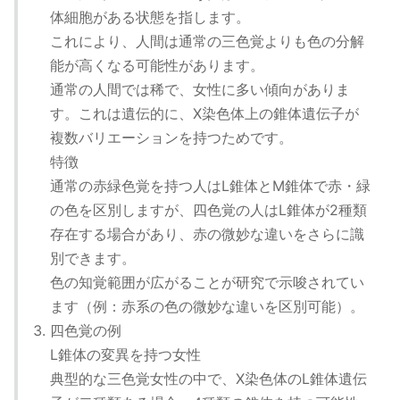
体細胞がある状態を指します。
これにより、人間は通常の三色覚よりも色の分解
能が高くなる可能性があります。
通常の人間では稀で、女性に多い傾向がありま
す。これは遺伝的に、X染色体上の錐体遺伝子が
複数バリエーションを持つためです。
特徴
通常の赤緑色覚を持つ人はL錐体とM錐体で赤・緑
の色を区別しますが、四色覚の人はL錐体が2種類
存在する場合があり、赤の微妙な違いをさらに識
別できます。
色の知覚範囲が広がることが研究で示唆されてい
ます（例：赤系の色の微妙な違いを区別可能）。
四色覚の例
L錐体の変異を持つ女性
典型的な三色覚女性の中で、X染色体のL錐体遺伝