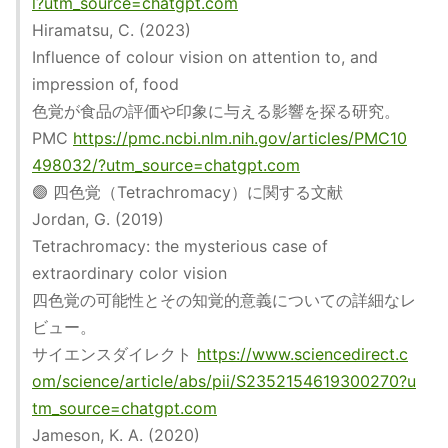
l?utm_source=chatgpt.com
Hiramatsu, C. (2023)
Influence of colour vision on attention to, and
impression of, food
色覚が食品の評価や印象に与える影響を探る研究。
PMC
https://pmc.ncbi.nlm.nih.gov/articles/PMC10
498032/?utm_source=chatgpt.com
🟣 四色覚（Tetrachromacy）に関する文献
Jordan, G. (2019)
Tetrachromacy: the mysterious case of
extraordinary color vision
四色覚の可能性とその知覚的意義についての詳細なレ
ビュー。
サイエンスダイレクト
https://www.sciencedirect.c
om/science/article/abs/pii/S2352154619300270?u
tm_source=chatgpt.com
Jameson, K. A. (2020)