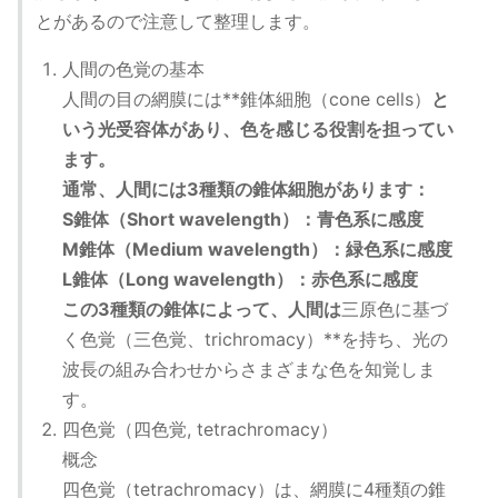
とがあるので注意して整理します。
人間の色覚の基本
人間の目の網膜には**錐体細胞（cone cells）
と
いう光受容体があり、色を感じる役割を担ってい
ます。
通常、人間には3種類の錐体細胞があります：
S錐体（Short wavelength）：青色系に感度
M錐体（Medium wavelength）：緑色系に感度
L錐体（Long wavelength）：赤色系に感度
この3種類の錐体によって、人間は
三原色に基づ
く色覚（三色覚、trichromacy）**を持ち、光の
波長の組み合わせからさまざまな色を知覚しま
す。
四色覚（四色覚, tetrachromacy）
概念
四色覚（tetrachromacy）は、網膜に4種類の錐