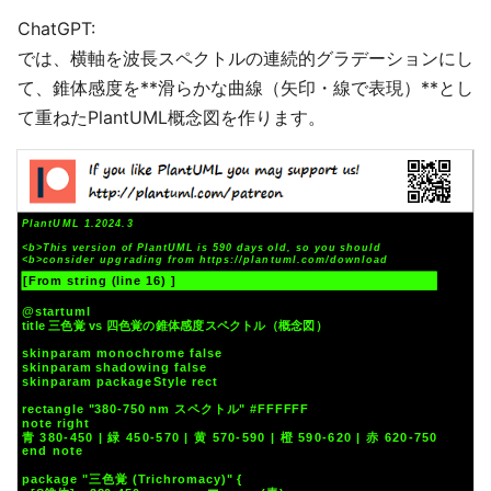
ChatGPT:
では、横軸を波長スペクトルの連続的グラデーションにし
て、錐体感度を**滑らかな曲線（矢印・線で表現）**とし
て重ねたPlantUML概念図を作ります。