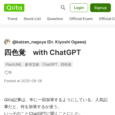
search
Login
Signup
Trend
Stock List
Question
Official Event
Official
@
kaizen_nagoya
(
Dr. Kiyoshi Ogawa
)
四色覚 with ChatGPT
PlantUML
参考文献
ChatGPT
四色覚
0
Posted at
2025-09-28
Qiita記事は、年に一回加筆するようにしている。人気記
事だと、何を加筆するか迷う。
いっそのことChatGPTに聞くことにした。