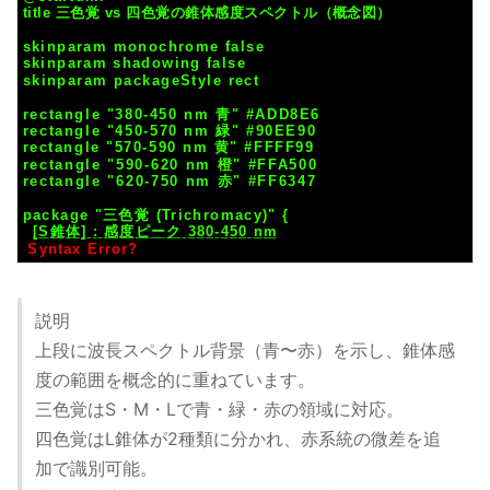
説明
上段に波長スペクトル背景（青〜赤）を示し、錐体感
度の範囲を概念的に重ねています。
三色覚はS・M・Lで青・緑・赤の領域に対応。
四色覚はL錐体が2種類に分かれ、赤系統の微差を追
加で識別可能。