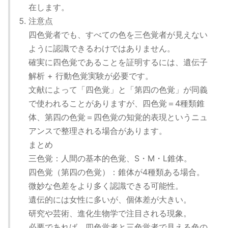
在します。
注意点
四色覚者でも、すべての色を三色覚者が見えない
ように認識できるわけではありません。
確実に四色覚であることを証明するには、遺伝子
解析 + 行動色覚実験が必要です。
文献によって「四色覚」と「第四の色覚」が同義
で使われることがありますが、四色覚＝4種類錐
体、第四の色覚＝四色覚の知覚的表現というニュ
アンスで整理される場合があります。
まとめ
三色覚：人間の基本的色覚、S・M・L錐体。
四色覚（第四の色覚）：錐体が4種類ある場合。
微妙な色差をより多く認識できる可能性。
遺伝的には女性に多いが、個体差が大きい。
研究や芸術、進化生物学で注目される現象。
必要であれば、四色覚者と三色覚者で見える色の