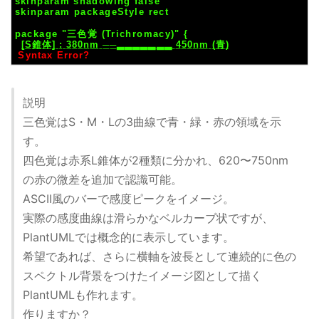
説明
三色覚はS・M・Lの3曲線で青・緑・赤の領域を示
す。
四色覚は赤系L錐体が2種類に分かれ、620〜750nm
の赤の微差を追加で認識可能。
ASCII風のバーで感度ピークをイメージ。
実際の感度曲線は滑らかなベルカーブ状ですが、
PlantUMLでは概念的に表示しています。
希望であれば、さらに横軸を波長として連続的に色の
スペクトル背景をつけたイメージ図として描く
PlantUMLも作れます。
作りますか？