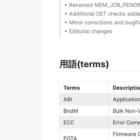
• Renamed MEM_JOB_PENDING
• Additional DET checks add
• Minor corrections and bugfi
• Editorial changes
用語(terms)
Terms
Descripti
ABI
Application
BndM
Bulk Non-V
ECC
Error Corr
Firmware O
FOTA