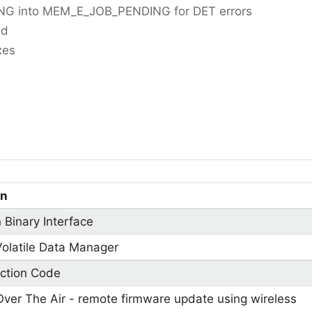
 into MEM_E_JOB_PENDING for DET errors
ed
xes
on
 Binary Interface
olatile Data Manager
ection Code
ver The Air - remote firmware update using wireless