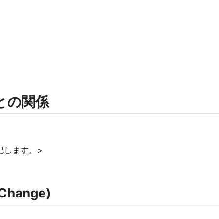
rmとの関係
記します。>
Change)