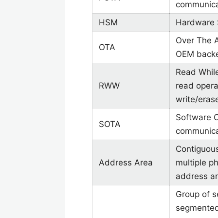
communica
HSM
Hardware S
Over The A
OTA
OEM backe
Read While
RWW
read opera
write/eras
Software O
SOTA
communica
Contiguous
Address Area
multiple p
address ar
Group of s
segmented 